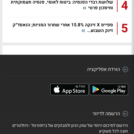
4
שלושת רבדי הפנסיה: ביטוח לאומי, פנסיה תעסוקתית
וחיסכון פרטי
5
ספייס X זינקה 15.8% אחרי שחרור המניות; הנאסד״ק
זינק השבוע...
הורדת אפליקציה
הרשמה לדיוור
הירשם לסיכום היומי של שוק ההון ולמבזקים של ביזפורטל - ניוזלטרים
חובה לכל משקיע