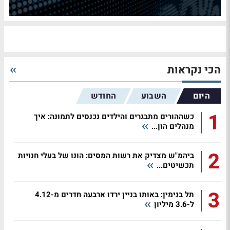
הכי נקראות
היום
השבוע
החודש
1
כשההורים מתבגרים והילדים נכנסים לתמונה: איך
מנהלים הון...
2
ביהמ"ש מצדיק את רשות המסים: הונו של בעלי חנויות
תכשיטים...
3
תל בנימין: באותו בניין ירדו ארבעה חדרים מ-4.12
ל-3.6 מיליון