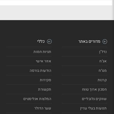
מדורים באתר
כללי
נדל"ן
תגיות חמות
אג"ח
אזור אישי
מט"ח
הודעות בורסה
קרנות
סקירות
חסכון ארוך טווח
תקשורת
שווקים גלובליים
המלצות אנליסטים
תנועות בעלי עניין
שער הדולר