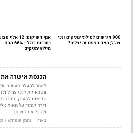
900 מגרשים למילואימניקים ונכי
אגף השיקום: 12 אלף פ
צה"ל; האם הפעם זה יצליח?
בחרבות ברזל - 66% מהם
מילואימניקים
הכנסת אישרה את הת
לאחר למעלה מעשור של די
והזכאויות לנכי צה"ל ולנ
דירה יעמוד על מאות אל
ולקבל את קצבתם
בארץ
נחמן שפירא
23
|
|