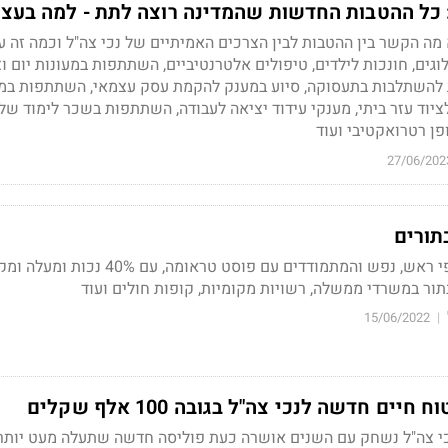
: כל ההטבות החדשות שהמדינה רוצה לתת - למה בעצ
ה הקשר בין ההטבות לבין הצרכים האמיתיים של נכי צה"ל וכמה זה עול
גים, חונכות לילדים, טיפולים אלטרנטיביים, השתתפות במעונות יום וצ
ת להשתלבות בתעסוקה, סיוע במענק להקמת עסק עצמאי, השתתפות במי
ציוד עזר ביתי, מענקי עידוד יציאה לעבודה, השתתפות בשכר לימוד של 
ן רטרואקטיבי ועוד
27/06/202
תורים
נכי צה"ל המוכרים בסעיפי ראש, נפש והמתמודדים עם פוסט טראומה, עם 40% נכ
בתור במשרדי ממשלה, רשויות מקומיות, קופות חולים ועוד
15/06/2022
|
ים חדשה לנכי צה"ל בגובה 100 אלף שקלים
י צה"ל נשחק עם השנים אושרה כעת פוליסה חדשה שתעלה מעט יותר