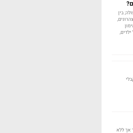
ם?
ה; בין
הרונים,
מון
ילדים,
ות ומעלה ומקבלי
 אך ללא