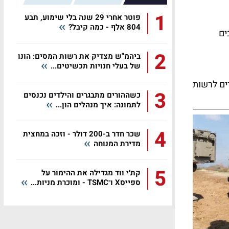
1
פוטר אחרי 29 שנה בלי שימוע, תבע
804 אלף - כמה קיבל?
ים
2
ביהמ"ש מצדיק את רשות המסים: הונו
של בעלי חנויות תכשיטים...
ים לרשות
3
כשההורים מתבגרים והילדים נכנסים
לתמונה: איך מנהלים הון...
4
שכר חדר ב-200 דולר - וזכה במחצית
מדירת המנוחה
5
קת׳י ווד מגדילה את ההימור על
ספייסX ו־TSMC - ומוכרת מניות...