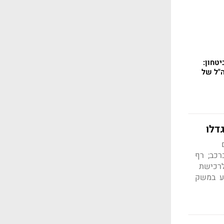
טחון:
ה"ל של
דלו
ברכב; רף
3 נכות; מענק הסיוע לרכישת
צע במשק