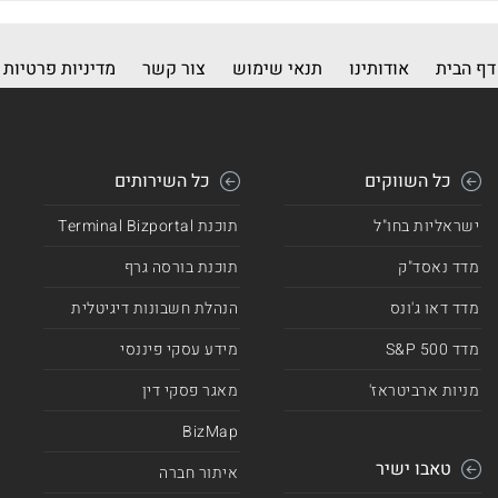
דף הבית
אודותינו
תנאי שימוש
צור קשר
מדיניות פרטיות
כל השווקים
כל השירותים
ישראליות בחו"ל
תוכנת Terminal Bizportal
מדד נאסד"ק
תוכנת בורסה גרף
מדד דאו ג'ונס
הנהלת חשבונות דיגיטלית
מדד 500 S&P
מידע עסקי פיננסי
מניות ארביטראז'
מאגר פסקי דין
BizMap
טאבו ישיר
איתור חברה