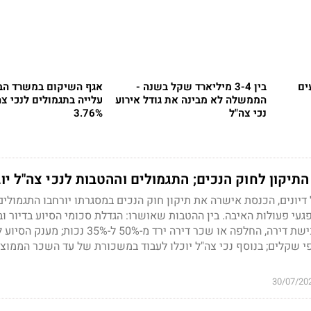
צועים
בין 3-4 מיליארד שקל בשנה -
אגף השיקום במשרד הבי
הממשלה לא מבינה את גודל אירוע
עלייה בתגמולים לנכי צ
נכי צה"ל
3.76%
יקון לחוק הנכים; התגמולים וההטבות לנכי צה"ל יוג
ונים, הכנסת אישרה את תיקון חוק הנכים במסגרתו יורחבו התגמולים
פגעי פעולות האיבה. בין ההטבות שאושרו: הגדלת סכומי הסיוע בדיור ו
הזכאות למענק סיוע ברכישת דירה, החלפה או שכר דירה ירד מ-50% ל-5%
פי שקלים; בנוסף נכי צה"ל יוכלו לעבוד במשכורת של עד השכר הממו
30/07/20