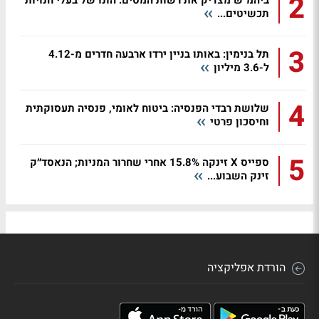
2
תכשיטים...
3
תל בנימין: באותו בניין ירדו ארבעה חדרים מ-4.12
ל-3.6 מיליון
4
שלושת רבדי הפנסיה: ביטוח לאומי, פנסיה תעסוקתית
וחיסכון פרטי
5
ספייס X זינקה 15.8% אחרי שחרור המניות; הנאסד״ק
זינק השבוע...
הורדת אפליקציה