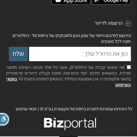
הרשמה לדיוור
הירשם לסיכום היומי של שוק ההון ולמבזקים של ביזפורטל - ניוזלטרים
חובה לכל משקיע
אני מאשר קבלת שני ניוזלטרים, אשר כל אחד מהווה רשימת תפוצה
נפרדת, בנושאים סיכום יומי והתראות חמות וקבלת דיוורים פרסומיים
בדואר אלקטרוני ו/ או באמצעות הסלולר בהתאם למפורט בסעיף 10
בתנאי
השימוש
כל הזכויות שמורות לחברת ביזפורטל תקשורת בע"מ ©
|
תנאי שימוש