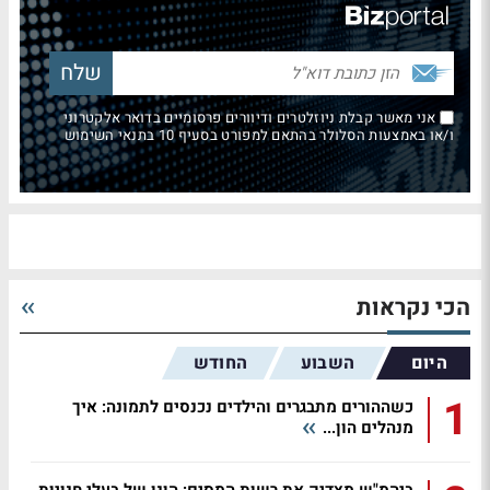
אני מאשר קבלת ניוזלטרים ודיוורים פרסומיים בדואר אלקטרוני
ו/או באמצעות הסלולר בהתאם למפורט בסעיף 10 בתנאי השימוש
הכי נקראות
היום
השבוע
החודש
1
כשההורים מתבגרים והילדים נכנסים לתמונה: איך
מנהלים הון...
ביהמ"ש מצדיק את רשות המסים: הונו של בעלי חנויות