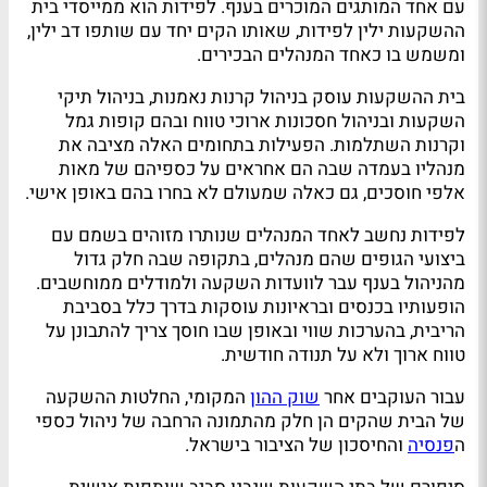
עם אחד המותגים המוכרים בענף. לפידות הוא ממייסדי בית
ההשקעות ילין לפידות, שאותו הקים יחד עם שותפו דב ילין,
ומשמש בו כאחד המנהלים הבכירים.
בית ההשקעות עוסק בניהול קרנות נאמנות, בניהול תיקי
השקעות ובניהול חסכונות ארוכי טווח ובהם קופות גמל
וקרנות השתלמות. הפעילות בתחומים האלה מציבה את
מנהליו בעמדה שבה הם אחראים על כספיהם של מאות
אלפי חוסכים, גם כאלה שמעולם לא בחרו בהם באופן אישי.
לפידות נחשב לאחד המנהלים שנותרו מזוהים בשמם עם
ביצועי הגופים שהם מנהלים, בתקופה שבה חלק גדול
מהניהול בענף עבר לוועדות השקעה ולמודלים ממוחשבים.
הופעותיו בכנסים ובראיונות עוסקות בדרך כלל בסביבת
הריבית, בהערכות שווי ובאופן שבו חוסך צריך להתבונן על
טווח ארוך ולא על תנודה חודשית.
עבור העוקבים אחר
שוק ההון
המקומי, החלטות ההשקעה
של הבית שהקים הן חלק מהתמונה הרחבה של ניהול כספי
ה
פנסיה
והחיסכון של הציבור בישראל.