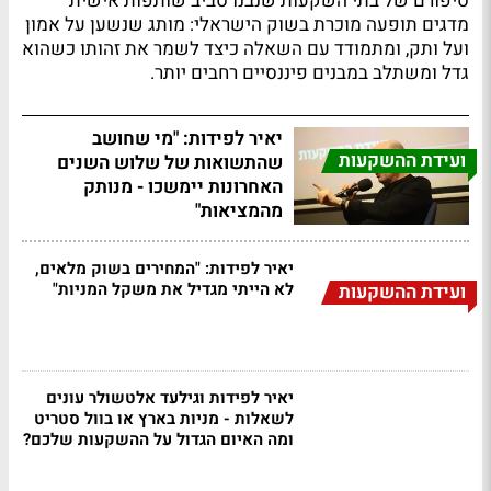
סיפורם של בתי השקעות שנבנו סביב שותפות אישית
מדגים תופעה מוכרת בשוק הישראלי: מותג שנשען על אמון
ועל ותק, ומתמודד עם השאלה כיצד לשמר את זהותו כשהוא
גדל ומשתלב במבנים פיננסיים רחבים יותר.
יאיר לפידות: "מי שחושב
ועידת ההשקעות
שהתשואות של שלוש השנים
האחרונות יימשכו - מנותק
מהמציאות"
יאיר לפידות: "המחירים בשוק מלאים,
לא הייתי מגדיל את משקל המניות"
ועידת ההשקעות
יאיר לפידות וגילעד אלטשולר עונים
לשאלות - מניות בארץ או בוול סטריט
ומה האיום הגדול על ההשקעות שלכם?