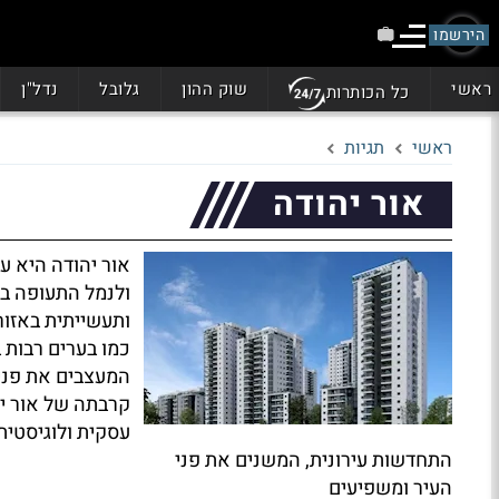
הירשמו
ראשי
שוק ההון
גלובל
נדל"ן
כל הכותרות
ראשי
תגיות
אור יהודה
אור יהודה היא ע
ולנמל התעופה בן
ותעשייתית באזור
כמו בערים רבות ב
המעצבים את פניה
קרבתה של אור יה
עסקית ולוגיסטית,
התחדשות עירונית, המשנים את פני
העיר ומשפיעים