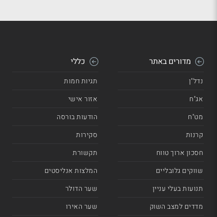
מדורים באתר
כללי
נדל"ן
תגיות חמות
אג"ח
אזור אישי
מט"ח
הודעות בורסה
קרנות
סקירות
חסכון ארוך טווח
תקשורת
שווקים גלובליים
המלצות אנליסטים
תנועות בעלי עניין
שער הדולר
מדדים למצב השוק
שער האירו