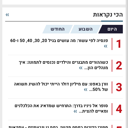
הכי נקראות
היום
השבוע
החודש
1
פנסיה לפי עשור: מה עושים בגיל 20, 30, 40, 50 ו-60
2
כשההורים מתבגרים והילדים נכנסים לתמונה: איך
מנהלים הון...
3
וורן באפט: עם מיליון דולר הייתי יכול להשיג תשואה
של 50%...
4
סופר אל ניניו בדרך: התרחיש שמדאיג את הכלכלנים
ומאיים להצית...
מחירי הדירות בפתח תקווה, רמת גן וגבעתיים - עסקאות