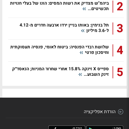
2
ביהמ"ש מצדיק את רשות המסים: הונו של בעלי חנויות
תכשיטים...
3
תל בנימין: באותו בניין ירדו ארבעה חדרים מ-4.12
ל-3.6 מיליון
4
שלושת רבדי הפנסיה: ביטוח לאומי, פנסיה תעסוקתית
וחיסכון פרטי
5
ספייס X זינקה 15.8% אחרי שחרור המניות; הנאסד״ק
זינק השבוע...
הורדת אפליקציה