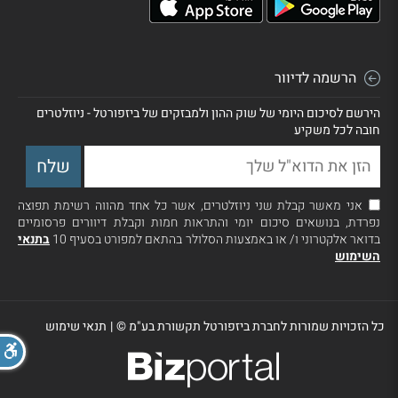
הרשמה לדיוור
הירשם לסיכום היומי של שוק ההון ולמבזקים של ביזפורטל - ניוזלטרים
חובה לכל משקיע
אני מאשר קבלת שני ניוזלטרים, אשר כל אחד מהווה רשימת תפוצה
נפרדת, בנושאים סיכום יומי והתראות חמות וקבלת דיוורים פרסומיים
בדואר אלקטרוני ו/ או באמצעות הסלולר בהתאם למפורט בסעיף 10
בתנאי
השימוש
כל הזכויות שמורות לחברת ביזפורטל תקשורת בע"מ ©
|
תנאי שימוש