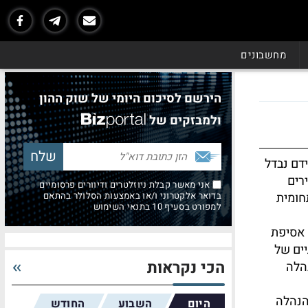
מחשבונים
הירשם לסיכום היומי של שוק ההון
ולמבזקים של
דם נבדל
רים
אני מאשר קבלת ניוזלטרים ודיוורים פרסומיים
חומית
בדואר אלקטרוני ו/או באמצעות הסלולר בהתאם
למפורט בסעיף 10 בתנאי השימוש
 אסיפת
ים של
הכי נקראות
הלה
הנהלה
היום
השבוע
החודש