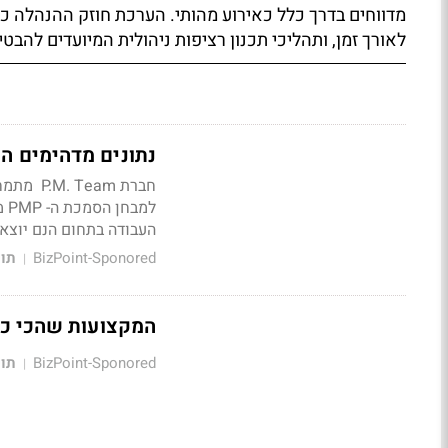
מדווחים בדרך כלל כאירוע מהותי. הערכת חוזק ההנהלה כו
לאורך זמן, ותהליכי תכנון רציפות ניהולית המיועדים להבטי
נתונים מדהימים הנוג
חברת
P.M. Team
מתמחה
למבחן הסמכת ה-
PMP
העבודה בתחום הנם יוצאי
BizPoint-Sponored
תוכ
|
המקצועות שהכי כדאי
BizPoint-Sponored
תוכ
|