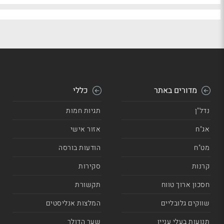
מדורים באתר
כללי
נדל"ן
תגיות חמות
אג"ח
אזור אישי
מט"ח
הודעות בורסה
קרנות
סקירות
חסכון ארוך טווח
תקשורת
שווקים גלובליים
המלצות אנליסטים
תנועות בעלי עניין
שער הדולר