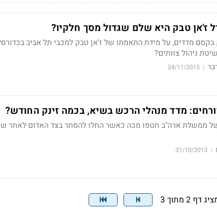
ל ז'אן טבק היא שלם שגדול מסך חלקיו?
 בקסם מדדים, על מידת התאמתו של ז'אן טבק למכבי תל אביב בכדורסל
יטת ניהול צוותים?
בר
24/11/2015
|
רחים: מדד מנהלי הרכש בשיא, בכמה זינק החודש?
וב ל-10 שנים של ממשלת ארה"ב חטפו מכה כאשר החלו להסחר בצד האדום לאחר ש
31/10/2013
|
יג דף 2 מתוך 3