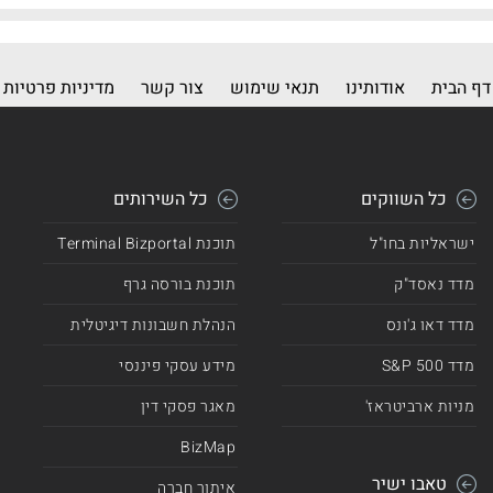
דף הבית
אודותינו
תנאי שימוש
צור קשר
מדיניות פרטיות
כל השווקים
כל השירותים
ישראליות בחו"ל
תוכנת Terminal Bizportal
מדד נאסד"ק
תוכנת בורסה גרף
מדד דאו ג'ונס
הנהלת חשבונות דיגיטלית
מדד 500 S&P
מידע עסקי פיננסי
מניות ארביטראז'
מאגר פסקי דין
BizMap
טאבו ישיר
איתור חברה