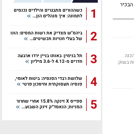
הבכיר
1
כשההורים מתבגרים והילדים נכנסים
לתמונה: איך מנהלים הון...
2
ביהמ"ש מצדיק את רשות המסים: הונו
של בעלי חנויות תכשיטים...
3
כנה
תל בנימין: באותו בניין ירדו ארבעה
חדרים מ-4.12 ל-3.6 מיליון
בות בשוק
4
שלושת רבדי הפנסיה: ביטוח לאומי,
פנסיה תעסוקתית וחיסכון פרטי
5
ספייס X זינקה 15.8% אחרי שחרור
המניות; הנאסד״ק זינק השבוע...