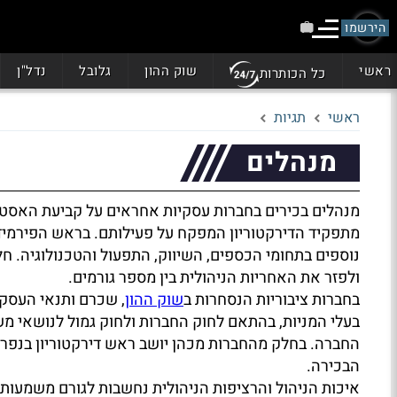
הירשמו
ראשי
שוק ההון
גלובל
נדל"ן
כל הכותרות
ראשי
תגיות
מנהלים
מנהלים בכירים בחברות עסקיות אחראים על קביעת האסטרט
מתפקיד הדירקטוריון המפקח על פעילותם. בראש הפירמידה 
נוספים בתחומי הכספים, השיווק, התפעול והטכנולוגיה. 
ולפזר את האחריות הניהולית בין מספר גורמים.
בחברות ציבוריות הנסחרות ב
שוק ההון
, שכרם ותנאי העסקת
בעלי המניות, בהתאם לחוק החברות ולחוק גמול לנושאי 
החברה. בחלק מהחברות מכהן יושב ראש דירקטוריון בנפרד
הבכירה.
איכות הניהול והרציפות הניהולית נחשבות לגורם משמעותי