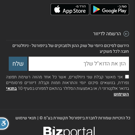
הרשמה לדיוור
הירשם לסיכום היומי של שוק ההון ולמבזקים של ביזפורטל - ניוזלטרים
חובה לכל משקיע
אני מאשר קבלת שני ניוזלטרים, אשר כל אחד מהווה רשימת תפוצה
נפרדת, בנושאים סיכום יומי והתראות חמות וקבלת דיוורים פרסומיים
בדואר אלקטרוני ו/ או באמצעות הסלולר בהתאם למפורט בסעיף 10
בתנאי
השימוש
כל הזכויות שמורות לחברת ביזפורטל תקשורת בע"מ ©
|
תנאי שימוש