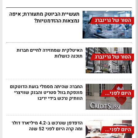
תעשיית הביוטק מתעוררת; איפה
הטור של גרינברג
נמצאות ההזדמנויות?
האיטלקית שמחזירה לחיים חברות
תוכנה כושלות
הטור של גרינברג
החברה שהיתה מסמלי בועת הדוטקום
מונפקת בוול סטריט והבנק שוויצרי
היום לפני...
הוותיק נרכש בידי יריבו
הדפדפן שנרכש ב-4.2 מיליארד דולר
ומה קרה היום לפני 52 שנה
היום לפני...