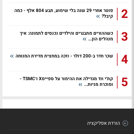
2
פוטר אחרי 29 שנה בלי שימוע, תבע 804 אלף - כמה
קיבל?
3
כשההורים מתבגרים והילדים נכנסים לתמונה: איך
מנהלים הון...
4
שכר חדר ב-200 דולר - וזכה במחצית מדירת המנוחה
5
קת׳י ווד מגדילה את ההימור על ספייסX ו־TSMC -
ומוכרת מניות...
הורדת אפליקציה