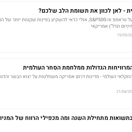
ת - לאן לכוון את תשומת הלב שלכם?
דווקא כשכולם מדברים על טראמפ וה-S&P500, אולי כדאי להשקיע בפינות שקטות יותר ש
יניום ונדל"ן אמריקאי
15/05/2
המרוויחות הגדולות ממלחמת הסחר העולמית
חקלאי העולמי - מדינות דרום אמריקה משתלטות על יצוא הבשר והדגנ
21/04/20
תשואות מתחילת השנה ומה מכפילי הרווח של המניו