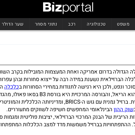
משפט
טכנולוגיה
רכב
נתוני מסחר
שער הדולר
לה הגדולה בדרום אמריקה ואחת המעצמות המובילות בקרב השוו
לה הברזילאית נשענת במידה רבה על ייצוא סחורות ובהן עפרות 
סוכר ונפט, ולכן היא רגישה לתנודות במחירי הסחורות ב
כלכלה
הע
המטבע המקומי הוא הריאל, והבורסה המרכזית היא בורסת B3 בסאו פ
באמריקה הלטינית. ברזיל נמנית עם גוש ה-BRICS, ומדיניותה הכלכלית
שוק ההון
הבינלאומי המחפשים חשיפה לשווקים מתעוררים.
ות הריבית של הבנק המרכזי הברזילאי, יציבות פוליטית ומגמות ס
. ההתפתחויות בברזיל משמשות מדד למצב הכלכלות המתפתחו