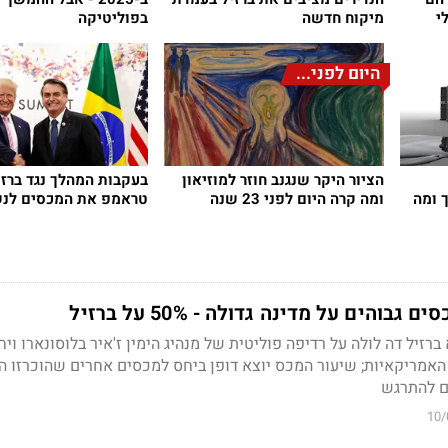
י
מיקוח חדשה
בפוליטיקה
היום לפני...
הציור היקר שנגנב חוזר למוזיאון
בעקבות המהלך נגד ברזי
 ומה
ומה קרה היום לפני 23 שנה
טראמפ את המכסים לנש
והים על מדינה גדולה - 50% על ברזיל
זיל דה לולה על רדיפה פוליטית של מנהיג הימין ז'איר בלוסונארו ויח
 האמריקאיות; שיעור המכס יוצא דופן ביחס למכסים אחרים שהוכרזו 
ים להתרגש
10/