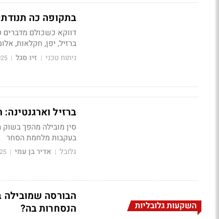
בתקופה כה תנודתי
ברזיל, יפן, חקלאות, אלומ
ניתוח טכני
זיו סגל
025
|
|
ברזיל וארגנטינה: 
סין מובילה מהפך בשוק ה
בעקבות מלחמת הסחר
גלובל
אדיר בן עמי
25
|
|
הבורסה שמובילה ב
השקעות גלובליות
הנסחרות בה?