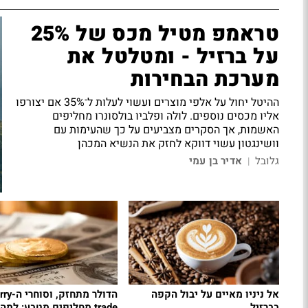
טראמפ מטיל מכס של 25%
על ברזיל - ומטלטל את
מערכת הבחירות
ההיטל יחול על אלפי מוצרים ועשוי לעלות ל־35% אם יצורפו
אליו מכסים נוספים. לולה ופלביו בולסונרו מחליפים
האשמות, אך הסקרים מצביעים על כך שהעימות עם
וושינגטון עשוי דווקא לחזק את הנשיא המכהן
גלובל
אדיר בן עמי
|
אל ניניו מאיים על יבול הקפה
הדולר מתחזק, ו
בברזיל
trade מחליפים מטבע: למה