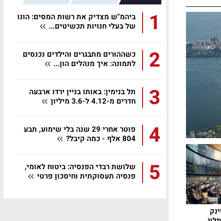
1
ביהמ"ש מצדיק את רשות המסים: הונו
של בעלי חנויות תכשיטים...
2
כשההורים מתבגרים והילדים נכנסים
לתמונה: איך מנהלים הון...
3
תל בנימין: באותו בניין ירדו ארבעה
חדרים מ-4.12 ל-3.6 מיליון
4
פוטר אחרי 29 שנה בלי שימוע, תבע
804 אלף - כמה קיבל?
5
שלושת רבדי הפנסיה: ביטוח לאומי,
פנסיה תעסוקתית וחיסכון פרטי
ינק
תלוי