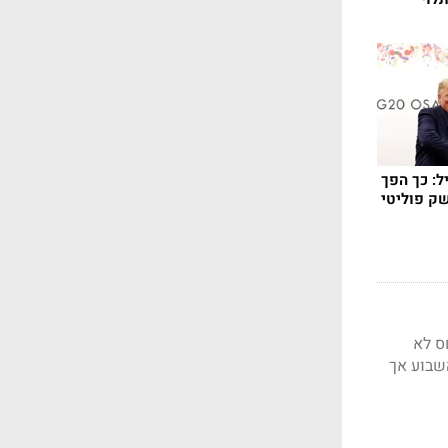
ל: כך הפך
ק פוליטי
ס לא
השבוע אך