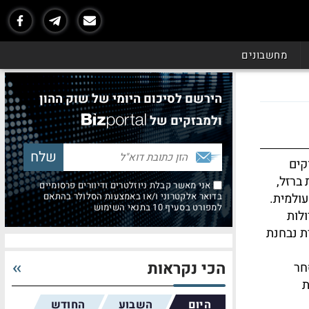
מחשבונים
הירשם לסיכום היומי של שוק ההון
ולמבזקים של
קים
ברזל,
אני מאשר קבלת ניוזלטרים ודיוורים פרסומיים
ולמית.
בדואר אלקטרוני ו/או באמצעות הסלולר בהתאם
למפורט בסעיף 10 בתנאי השימוש
אולו, מהגדולות
 והמוניטרית נבחנת
הכי נקראות
חר
ת
היום
השבוע
החודש