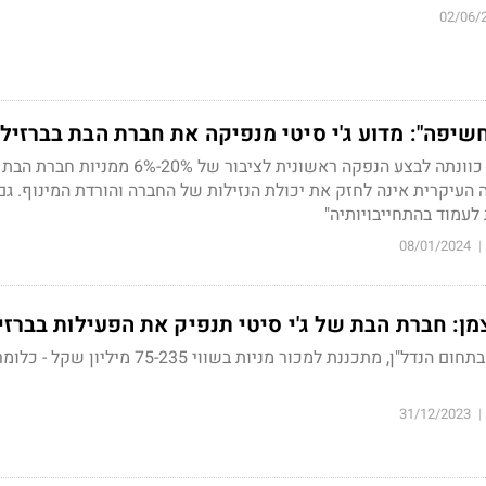
02/06/
שיפה": מדוע ג'י סיטי מנפיקה את חברת הבת בברזיל
אחרי שהחבר הודיעה על כוונתה לבצע הנפקה ראשונית לציבור של 20%-6%
מטרה העיקרית אינה לחזק את יכולת הנזילות של החברה והורדת המינוף. גם
 לעמוד בהתחייבויותיה"
08/01/2024
|
ן: חברת הבת של ג'י סיטי תנפיק את הפעילות בברזי
החברה, שפועלת בברזיל בתחום הנדל"ן, מתכננת למכור מניות בשווי 75-235 מיליון
31/12/2023
|