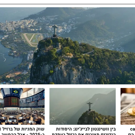
סוחרי ה-carry
בין וושינגטון לבייג’ינג: היסודות
שוק המניות של ברזיל ז
 הם
הנדירים מציבים את ברזיל בעמדת
ב-2025 - אבל ההמשך 