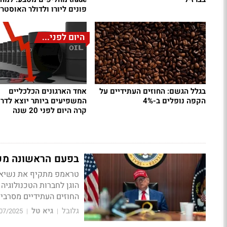
פונים ליורו ולדולר האוסטרל
היום לפני...
בגלל הגשם: החוזים העתידיים על
אחד הארגונים הכלכליים
הקפה נופלים ב-4%
המשפיעים ביותר יוצא לדרך
קרה היום לפני 20 שנה
בפעם הראשונה מכסים גב
טראמפ מתקיף את נשיא בר
הוגן לחברות הטכנולוגיה
החוזים העתידיים מסרב
גלובל
גיא טל
07/2025
|
|