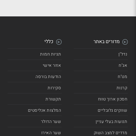
מדורים באתר
כללי
נדל"ן
תגיות חמות
אג"ח
אזור אישי
מט"ח
הודעות בורסה
קרנות
סקירות
חסכון ארוך טווח
תקשורת
שווקים גלובליים
המלצות אנליסטים
תנועות בעלי עניין
שער הדולר
מדדים למצב השוק
שער האירו