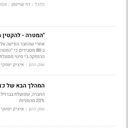
גלובל
רוי שיינמן
2024
|
|
"המטרה - להקטין ח
ב-IBI מסבירים כי "ה
ההנפקה ג'י סיטי מסוגלת
שוק ההון
איציק יצחקי
|
המהלך הבא של כצמ
20% מהמניות
שוק ההון
איציק יצחקי
|