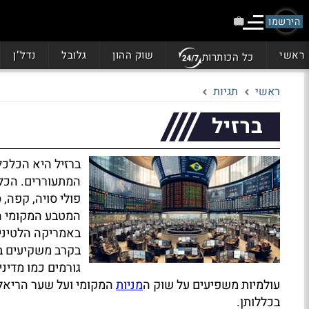
הירשמו
ראשי
שוק ההון
גלובל
נדל"ן
כל הכותרות
ראשי
תגיות
ברזיל
ברזיל היא הכלכ
המתעוררים. הכלכ
פולי סויה, קפה, 
בקרב משקיעים ב
גורמים כמו מדיני
עולמיות משפיעים על שוק ה
מניות
המקומי ועל שער הריאל
בכללותן.