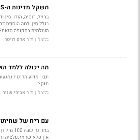
משקל מדינות ה-BRICS בכלכלה העולמית כבר כמעט ולא יגדל
בגלל סין. למה הוספת ד
העולמית בתקופה הזאת?
גלובל
ד"ר אדם רויטר
|
|
מה יכולה ללמד האינפלציה של שנו
וגם - מדוע מדינות נמנע
חזק?
גלובל
ד"ר אביחי שניר
|
|
עם ריח של שחיתות
במדינה ש
אין פלא שהאינפלציה והר