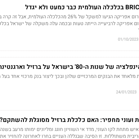
ברזיל, רוסיה, הודו, סין ודרום אפריקה הגיעו למשקל של 26% מהכלכלה העולמית, אבל 
רום אפריקה לרביעייה הייתה טעות ובכמה עלה משקלה של ישראל בכלכ
01/10/2023
ת ה-80' בישראל על ברזיל וארגנטינה?
ות מלאחד את הבנקים המרכזיים שלהן ובכך ליצור בנק מרכזי אחד בעל 
24/01/2023
 ועוני מחפיר: האם כלכלת ברזיל מסוגלת להשתקם?
בה 100 מיליון איש מתחת לקו העוני, מדד אי השוויון חוגג ומליונים ימותו מרעב בשנ
יבית משתוללות. זו הסיבה שבגללה העניים בחרו לאחרונה להחזיר את