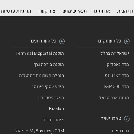
דף הבית
אודותינו
תנאי שימוש
צור קשר
מדיניות פרטיות
כל השווקים
כל השירותים
ישראליות בחו"ל
תוכנת Terminal Bizportal
מדד נאסד"ק
תוכנת בורסה גרף
מדד דאו ג'ונס
הנהלת חשבונות דיגיטלית
מדד 500 S&P
מידע עסקי פיננסי
מניות ארביטראז'
מאגר פסקי דין
BizMap
טאבו ישיר
איתור חברה
נסח טאבו
MyBusiness CRM – ניהול