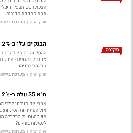
המדדים ננעלו בירידות שערי
הצעת רכש מבעלי השליטה
תחת מתקפת מכירות
שוק ההון
מערכת ביזפו
|
הבנקים עלו ב-2.2%; מנורה קפצה ב-5%, ארית זינקה ב-12%
סקירה
ההסלמה בין סין לארה"ב
אחרות, בינתיים - החוזי
טראמפ-נתניהו
שוק ההון
מערכת ביזפו
|
ת"א 35 עלה ב-1.2%; איי.סי.אל זינקה ב-7%, קמטק קפצה ב-9%
אחרי יום תנודתי למדי ה
מול המתחרות הסיניות; ג
משפיעות על הכלכלה הרי
לנפילות בעולם?
שוק ההון
מערכת ביזפו
|