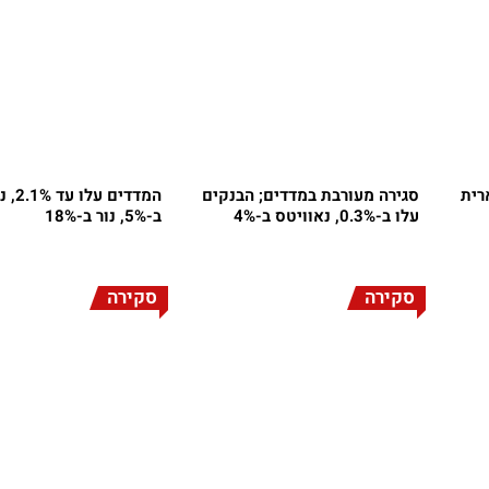
זינקה ב-13%, ארית
סגירה מעורבת במדדים; הבנקים
המדדים 
עלו ב-0.3%, נאוויטס ב-4%
ב-5%, נור ב-18%
סקירה
סקירה