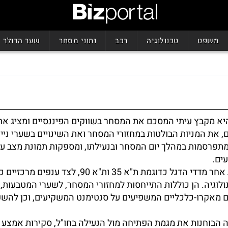
משפט
טכנולוגיה
רכב
נתוני מסחר
שער הדולר
יא מקבץ עיתי המסכם את המסחר בשווקים הפיננסיים ומציג את
, את המניות הבולטות במחזורי המסחר ואת השינויים בשערי ניי
תפרסמות במהלך יום המסחר ובנעילתו, ומספקות תמונת מצב ע
ים.
הסקירות עוקבות אחר מדדי הדגל כדוגמת ת"א 35 ות"א 90, לצד 
נולוגיה. הן כוללות התייחסות למחזורי המסחר, לשערי המטבעות, 
ים מאקרו-כלכליים המשפיעים על סנטימנט המשקיעים, וכן להש
ה הבוחנות את מגמת הפתיחה מול הנעילה בחו"ל, סקירות אמצע י