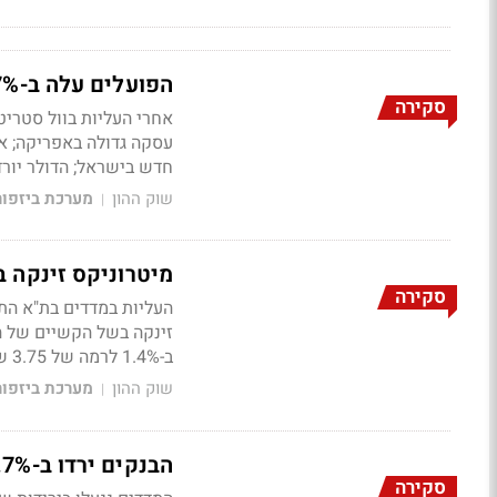
הפועלים עלה ב-3.7%, הפניקס ב-4.7%; המדדים עלו עד 2.6%
סקירה
אחרי העליות בוול סטריט
עסקה גדולה באפריקה; א
חדש בישראל; הדולר יורד ב-1.1% לרמה של .68
שוק ההון
מערכת ביזפו
|
מיטרוניקס זינקה ב-13%, נייס קפצה ב-5%; ת"א 90 עלה ב-%
סקירה
העליות במדדים בת"א הת
זינקה בשל הקשיים של 
ב-1.4% לרמה של 3.75 שקל;
שוק ההון
מערכת ביזפו
|
הבנקים ירדו ב-1.7%; נאוויטס נפלה ב-8.6%, עשות עלתה ב-5.3%
סקירה