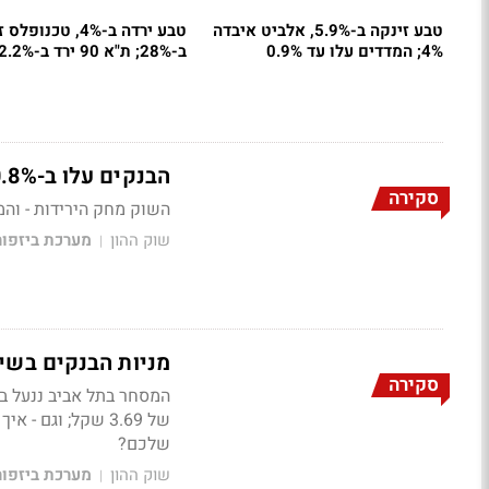
טבע זינקה ב-5.9%, אלביט איבדה
טבע ירדה ב-4%, טכנופ
4%; המדדים עלו עד 0.9%
ב-28%; ת"א 90 ירד ב-2.2%
הבנקים עלו ב-0.8%, ת"א 35 ב-0.6%; קווליטאו ירדה ב-2.4%
סקירה
השוק מחק הירידות - והמדדים עלו; שער הדולר
שוק ההון
מערכת ביזפו
|
מניות הבנקים בשיא; צילו בלו קפ
סקירה
המסחר בתל אביב ננעל בע
של 3.69 שקל; וג
שלכם?
שוק ההון
מערכת ביזפו
|