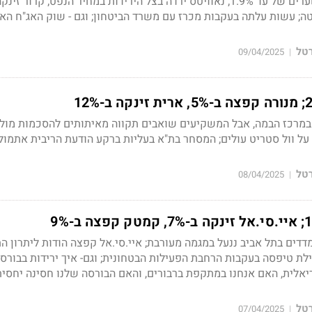
ם של עד 1.9%
; נאוויטס ירדה בצל הירידות במחיר הנפט; קרור זינק
; עשות עלתה בעקבות מכרז עם משרד הביטחון; וגם - שוק האג"ח הא
רטל
09/04/2025
|
 במרכז הבמה, אבל המשקיעים שואבים תקווה מאיתותים להסכמות מול 
ם על וול סטריט עולים; המסחר בת"א בעליות ברקע הודעת הריבית אתמול
רטל
08/04/2025
|
מדדים בתל אביב ננעל במגמה מעורבת; איי.סי.אל קפצה הודות ליתרון ה
ילת טיפסה בעקבות הרחבת הפעילות הבטחונית; וגם- איך ירידות בבורס
אלית, האם אנחנו במתקפת ברבורים, והאם הבורסה שלנו חסינה יחסית
רטל
07/04/2025
|