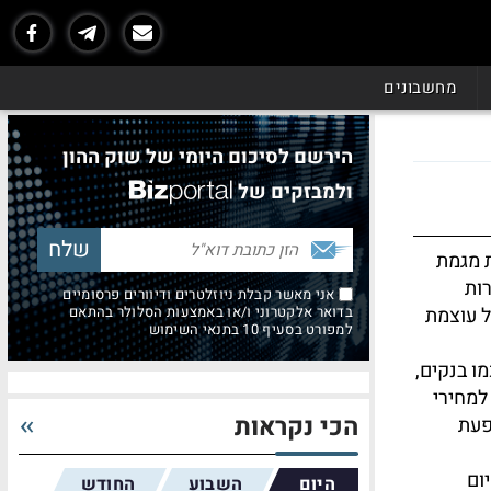
מחשבונים
הירשם לסיכום היומי של שוק ההון
ולמבזקים של
 מגמת
רות
אני מאשר קבלת ניוזלטרים ודיוורים פרסומיים
ל עוצמת
בדואר אלקטרוני ו/או באמצעות הסלולר בהתאם
למפורט בסעיף 10 בתנאי השימוש
ענפים מרכזיים כמו בנקים,
למחירי
הכי נקראות
פעת
ום
היום
השבוע
החודש