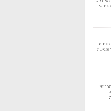
ה על רקע
מריקאי
מדינות
 ופגישת
תחרותי
ה