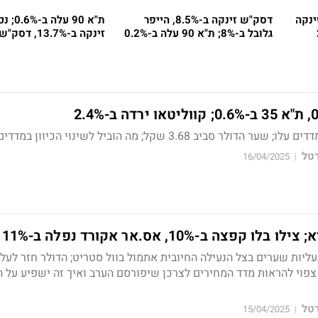
לס זינקה
דסק"ש זינקה ב-8.5%, הייפר
ת"א 90 ע
גלובל ב-8%; ת"א 90 עלה ב-0.2%
זינקה ב-13.7%, דסק"ש ב-15.7%
 סביב 3.68 שקל; מה הוביל לשינוי הכיוון במדדים?
רטל
16/04/2025
|
צה ב-10%, אס.אר אקורד נפלה ב-11%
ליות שערים בצל הנעילה החיובית אתמול בוול סטריט; הדולר חזר לעל
ם - איך צפוי להראות מדד המחירים לצרכן שיפורסם הערב ואיך זה ישפיע ע
רטל
15/04/2025
|