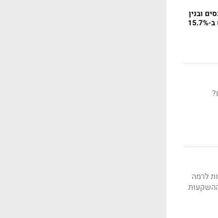
לה ב-0.6%; נכסים ובנין
ות לרמה
ל ההשקעות