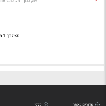
שוק ההון
מערכת ביזפו
|
מציג דף 1 מתוך 71
מדורים באתר
כללי