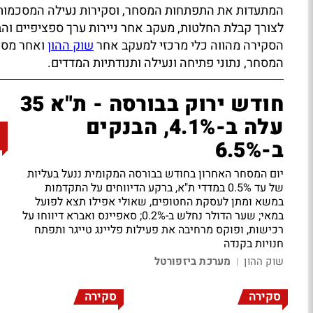
המתעדות את התפתחות המסחר, וסקירות נעילה המסכמות 
לצורך קבלת החלטות, מעקב אחר ניירות ערך ספציפיים ו
הסקירה מהווה כלי מרכזי למעקב אחר
שוק ההון
ואחר מסח
המסחר, נתוני פתיחה ונעילה ותנודתיות המדדים.
חודש ירוק בבורסה - ת"א 35
עלה ב-4.1%, הבנקים
ב-6.5%
יום המסחר האחרון בחודש בבורסה המקומית ננעל בעליות
של עד 0.5% במדדי ת"א, ברקע הדיווחים על התקדמות
במשא ומתן לעסקת החטופים, שאולי אפילו תצא לפועל
במאי; שער הדולר נחלש ב-0.2%; סאפיינס ואברא דיווחו על
רכישות, ופוקס מרחיבה את פעילות פליינג טייגר ותפתח
חנויות בקנדה
שוק ההון
מערכת ביזפורטל
|
סקירה
סקירה