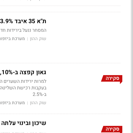
ת"א 35 איבד 3.9%, הבנקים נפלו ב-4.3%; טבע נפלה ב-5.4%
המסחר ננעל בירידות חדות, ת"א 90 צנח ב-3.4%; נאוויטס נפלה ב-%
שוק ההון
מערכת ביזפו
|
גאון קפצה ב-10%, דלתא נפלה ב-9%; ת"א 90 ירד ב-1.4%
סקירה
ב-2.5%
שוק ההון
מערכת ביזפו
|
שיכון ובינוי עלתה ב-9%, ארית עלתה ב-6%; הבנקים עלו 
סקירה