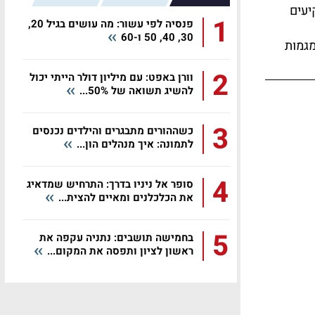
יעים
1
פנסיה לפי עשור: מה עושים בגיל 20,
30, 40, 50 ו-60
מגמות
2
וורן באפט: עם מיליון דולר הייתי יכול
להשיג תשואה של 50%...
3
כשההורים מתבגרים והילדים נכנסים
לתמונה: איך מנהלים הון...
4
סופר אל ניניו בדרך: התרחיש שמדאיג
את הכלכלנים ומאיים להצית...
5
בחמישה תושבים: נתניה עקפה את
ראשון לציון ותפסה את המקום...