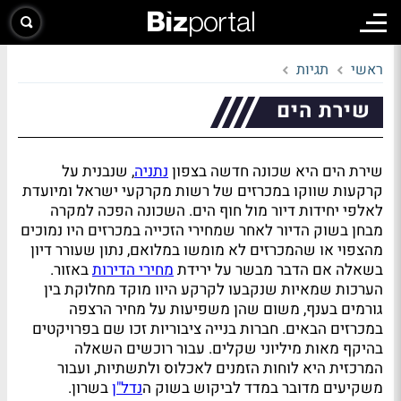
ראשי
תגיות
שירת הים
שירת הים היא שכונה חדשה בצפון
נתניה
, שנבנית על
קרקעות שווקו במכרזים של רשות מקרקעי ישראל ומיועדת
לאלפי יחידות דיור מול חוף הים. השכונה הפכה למקרה
מבחן בשוק הדיור לאחר שמחירי הזכייה במכרזים היו נמוכים
מהצפוי או שהמכרזים לא מומשו במלואם, נתון שעורר דיון
בשאלה אם הדבר מבשר על ירידת
מחירי הדירות
באזור.
הערכות שמאיות שנקבעו לקרקע היוו מוקד מחלוקת בין
גורמים בענף, משום שהן משפיעות על מחיר הרצפה
במכרזים הבאים. חברות בנייה ציבוריות זכו שם בפרויקטים
בהיקף מאות מיליוני שקלים. עבור רוכשים השאלה
המרכזית היא לוחות הזמנים לאכלוס ולתשתיות, ועבור
משקיעים מדובר במדד לביקוש בשוק ה
נדל"ן
בשרון.