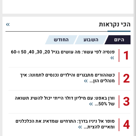
הכי נקראות
היום
השבוע
החודש
1
פנסיה לפי עשור: מה עושים בגיל 20, 30, 40, 50 ו-60
2
כשההורים מתבגרים והילדים נכנסים לתמונה: איך
מנהלים הון...
3
וורן באפט: עם מיליון דולר הייתי יכול להשיג תשואה
של 50%...
4
סופר אל ניניו בדרך: התרחיש שמדאיג את הכלכלנים
ומאיים להצית...