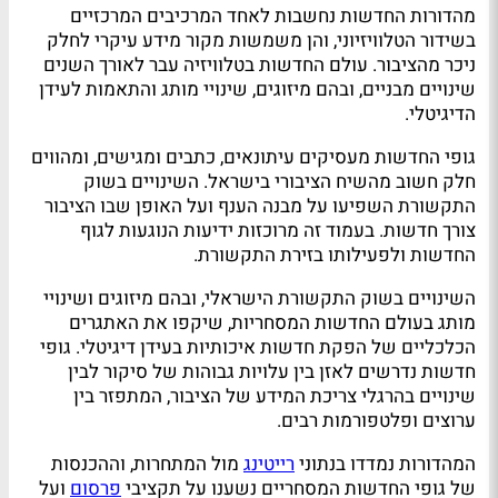
מהדורות החדשות נחשבות לאחד המרכיבים המרכזיים
בשידור הטלוויזיוני, והן משמשות מקור מידע עיקרי לחלק
ניכר מהציבור. עולם החדשות בטלוויזיה עבר לאורך השנים
שינויים מבניים, ובהם מיזוגים, שינויי מותג והתאמות לעידן
הדיגיטלי.
גופי החדשות מעסיקים עיתונאים, כתבים ומגישים, ומהווים
חלק חשוב מהשיח הציבורי בישראל. השינויים בשוק
התקשורת השפיעו על מבנה הענף ועל האופן שבו הציבור
צורך חדשות. בעמוד זה מרוכזות ידיעות הנוגעות לגוף
החדשות ולפעילותו בזירת התקשורת.
השינויים בשוק התקשורת הישראלי, ובהם מיזוגים ושינויי
מותג בעולם החדשות המסחריות, שיקפו את האתגרים
הכלכליים של הפקת חדשות איכותיות בעידן דיגיטלי. גופי
חדשות נדרשים לאזן בין עלויות גבוהות של סיקור לבין
שינויים בהרגלי צריכת המידע של הציבור, המתפזר בין
ערוצים ופלטפורמות רבים.
המהדורות נמדדו בנתוני
רייטינג
מול המתחרות, וההכנסות
של גופי החדשות המסחריים נשענו על תקציבי
פרסום
ועל