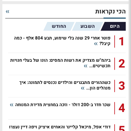
הכי נקראות
היום
השבוע
החודש
1
פוטר אחרי 29 שנה בלי שימוע, תבע 804 אלף - כמה
קיבל?
2
ביהמ"ש מצדיק את רשות המסים: הונו של בעלי חנויות
תכשיטים...
3
כשההורים מתבגרים והילדים נכנסים לתמונה: איך
מנהלים הון...
4
שכר חדר ב-200 דולר - וזכה במחצית מדירת המנוחה
5
דודי אפל, מיכאל קליינר והאחים איציק ויפה דיין נעצרו