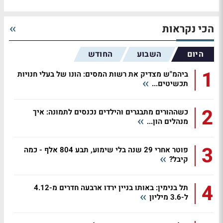
הכי נקראות
היום
השבוע
החודש
1
ביהמ"ש מצדיק את רשות המסים: הונו של בעלי חנויות
תכשיטים...
2
כשההורים מתבגרים והילדים נכנסים לתמונה: איך
מנהלים הון...
3
פוטר אחרי 29 שנה בלי שימוע, תבע 804 אלף - כמה
קיבל?
4
תל בנימין: באותו בניין ירדו ארבעה חדרים מ-4.12
ל-3.6 מיליון