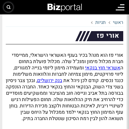
ראשי
תגיות
אורי פז
אורי פז הוא מנהל בכיר בענף האשראי הישראלי, ממייסדי
חברת מכלול מימון ומנכ"ל שלה. מכלול פועלת בתחום
ה
אשראי חוץ בנקאי
ומעמידה מימון ליזמי בנייה למגורים,
ליווי פרויקטים, מימון צמיחה לחברות והלוואות משלימות
כנגד נכסים. קודם לכן ניהל את
בנק ירושלים
, ובכך צבר ניסיון
בשני צדי השוק, הבנקאי והחוץ בנקאי כאחד. החברה הונפקה
בבורסה בתל אביב וגייסה חוב מהציבור וממשקיעים מוסדיים
כדי להרחיב את תיק ההלוואות שלה. תחום הפעילות רגיש
לשינויי ריבית, לאיכות הבטוחות ולקצב מכירת הדירות. בוחן
ענף המימון החוץ בנקאי ילמד ממכלול על היחס שבין
תשואה להון לבין רמת הסיכון שנוטלת החברה בתיק.