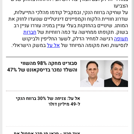
הצביעו
על שחיקה ברווח הנקי, ובמקביל קודמו מהלכי התייעלות,
שדרוג חוויית הלקוח וקמפיינים דיגיטליים שנועדו לחזק את
המותג. שינויים בהחזקות בעלי עניין במניה עוררו עניין רב
בשוק. תקופתו ממחישה עד כמה רווחיות של
חברות
תעופה
רגישה למחיר הדלק, לשער החליפין ולביקוש
לנסיעות, ואת מקומה המיוחד של
אל על
במשק הישראלי.
סבוריט מחקה 98% מהשווי
והשלד נמכר בדיסקאונט של 47%
אל על: צניחה של 30% ברווח הנקי
ל-49 מיליון דולר
צעד חריג - תראו מי מכר אתמול את