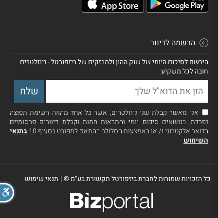
הרשמה לדיוור
הירשם לסיכום היומי של שוק ההון ולמבזקים של ביזפורטל - ניוזלטרים
חובה לכל משקיע
אני מאשר קבלת שני ניוזלטרים, אשר כל אחד מהווה רשימת תפוצה
נפרדת, בנושאים סיכום יומי והתראות חמות וקבלת דיוורים פרסומיים
בדואר אלקטרוני ו/ או באמצעות הסלולר בהתאם למפורט בסעיף 10
בתנאי
השימוש
כל הזכויות שמורות לחברת ביזפורטל תקשורת בע"מ ©
|
תנאי שימוש