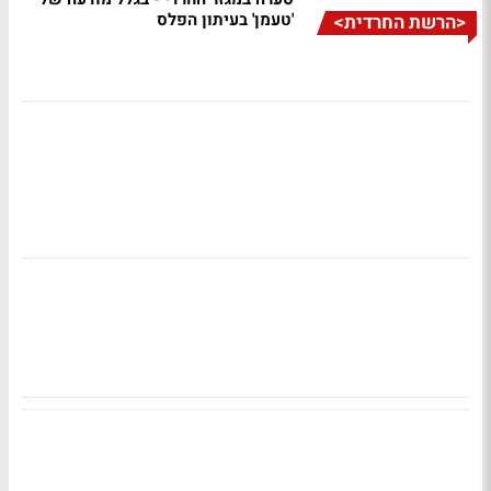
'טעמן' בעיתון הפלס
<הרשת החרדית>