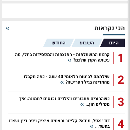
הכי נקראות
היום
השבוע
החודש
1
קרנות ההשתלמות - המנצחות והמפסידות ביולי; מה
עשתה הקרן שלכם?
2
שילמתם לביטוח הלאומי 40 שנה - כמה תקבלו
מהמדינה בגיל הפרישה?
3
כשההורים מתבגרים והילדים נכנסים לתמונה: איך
מנהלים הון...
4
דודי אפל, מיכאל קליינר והאחים איציק ויפה דיין נעצרו
בחשד...