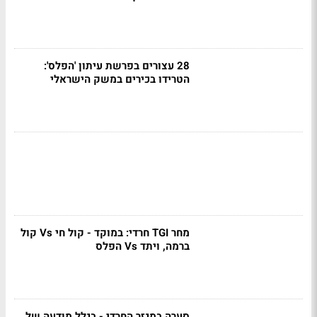
28 עצורים בפרשת עיתון 'הפלס':
הטרידו בכירים במשק הישראלי
מחר TGI חרדי: במוקד - קול חי Vs קול
ברמה, ויתד Vs הפלס
סערה במגזר החרדי - בגלל מודעה של