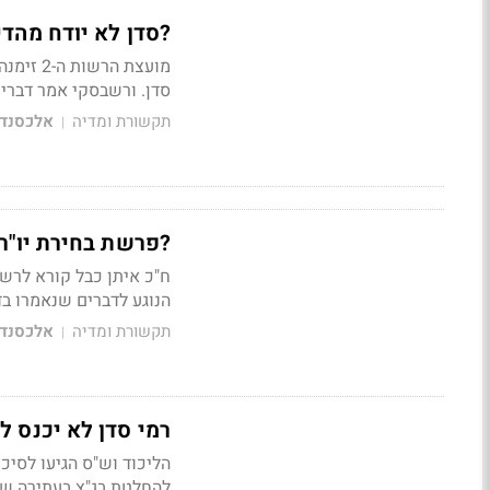
?סדן לא יודח מהדירקטוריון; מנכ"
מועצת ה
סדן. ורשבסקי אמר דברים
תקשורת ומדיה
אלכסנדר
|
?פרשת בחירת יו"ר 'חדשות 10': סדן, ורשבסקי ו
הנוגע לדברים שנאמרו בדי
תקשורת ומדיה
אלכסנדר
|
רמי סדן לא יכנס לתפקידו כיו
להחלטת בג"צ בעתירה שה