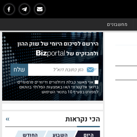
מחשבונים
הירשם לסיכום היומי של שוק ההון
ולמבזקים של
אני מאשר קבלת ניוזלטרים ודיוורים פרסומיים
בדואר אלקטרוני ו/או באמצעות הסלולר בהתאם
למפורט בסעיף 10 בתנאי השימוש
הכי נקראות
היום
השבוע
החודש