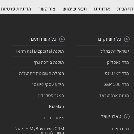
דף הבית
אודותינו
תנאי שימוש
צור קשר
מדיניות פרטיות
כל השווקים
כל השירותים
ישראליות בחו"ל
תוכנת Terminal Bizportal
מדד נאסד"ק
תוכנת בורסה גרף
מדד דאו ג'ונס
הנהלת חשבונות דיגיטלית
מדד 500 S&P
מידע עסקי פיננסי
מניות ארביטראז'
מאגר פסקי דין
BizMap
טאבו ישיר
איתור חברה
נסח טאבו
MyBusiness CRM – ניהול
קשרי לקוחות