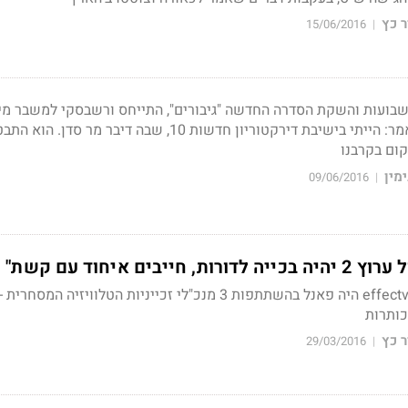
 כץ
15/06/2016
|
בועות והשקת הסדרה החדשה "גיבורים", התייחס ורשבסקי למשבר מינו
דירקטוריון חדשות 10 ואמר: הייתי בישיבת דירקטוריון חדשות 10, שבה דיבר מר
קום בקרבנו
מין
09/06/2016
|
יבים איחוד עם קשת"
האירוע האחרון של כנס effectv היה פאנל בהשתתפות 3 מנכ"לי זכייניות הטלוויזיה המ
 כץ
29/03/2016
|