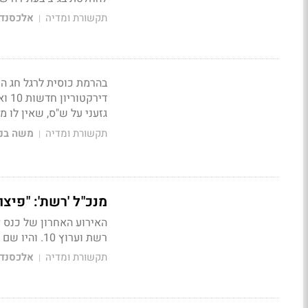
תקשורת ומדיה
אלכסנדר
|
בהרמת כוסית לרגל חג הש
גזעני על ש"ס, שאין לו מ
תקשורת ומדיה
משה בני
|
מנכ"ל 'רשת': "פיצול ערוץ 2 יהיה בכייה לדורות, חי
רשת וערוץ 10. והיו שם כותרות
תקשורת ומדיה
אלכסנדר
|