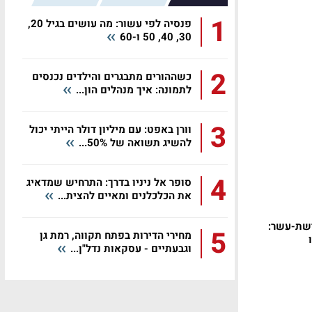
1
פנסיה לפי עשור: מה עושים בגיל 20,
30, 40, 50 ו-60
2
כשההורים מתבגרים והילדים נכנסים
לתמונה: איך מנהלים הון...
3
וורן באפט: עם מיליון דולר הייתי יכול
להשיג תשואה של 50%...
4
סופר אל ניניו בדרך: התרחיש שמדאיג
את הכלכלנים ומאיים להצית...
רשת-עשר:
5
מחירי הדירות בפתח תקווה, רמת גן
וגבעתיים - עסקאות נדל"ן...