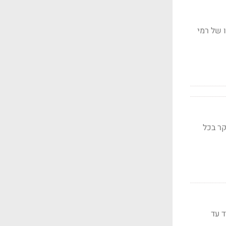
יו של רמי
גלות מי שיקר בכל
מש בתפקיד עד