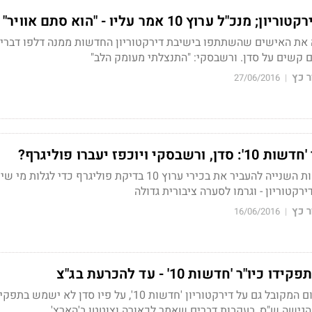
ל ערוץ 10 אמר עליו - "הוא סתם אוויר"
רשות ה-2 זימנה את האישים שהשתתפו בישיבת דירקטוריון החדשות ממנה דלפו דבר
 קשים על סדן. ורשבסקי: "התנצלתי מעומק הלב"
 כץ
27/06/2016
|
יוכפז יעברו פוליגרף?
ח"כ איתן כבל קורא לרשות השנייה להעביר את בכירי ערוץ 10 בדיקת פוליגרף כדי ל
רקטוריון - וגרמו לסערה ציבורית גדולה
 כץ
16/06/2016
|
"ר 'חדשות 10' - עד להכרעת בג"צ
הליכוד וש"ס הגיעו לסיכום המקובל גם על דירקטוריון 'חדשות 10', על פיו סדן לא יש
גישה ש"ס, בעקבות דברים שאמר לכאורה וצוטטו ב'הארץ'