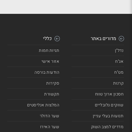
מדורים באתר
כללי
נדל"ן
תגיות חמות
אג"ח
אזור אישי
מט"ח
הודעות בורסה
קרנות
סקירות
חסכון ארוך טווח
תקשורת
שווקים גלובליים
המלצות אנליסטים
תנועות בעלי עניין
שער הדולר
מדדים למצב השוק
שער האירו