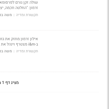
שולה זקן גורם לפרסומאי
זרמון: "החלטה חכמה, יצ
תקשורת ומדיה
משה בני
|
ב-i&m מצטרף וינהל את לקוחות הדיגיטל בנוסף ליישום הליך סינרגיה של חברות הבת בקבוצה
תקשורת ומדיה
משה בני
|
מציג דף 1 מתוך 4