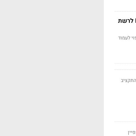
אסתי גינזבורג חוזרת לפריים-טיים: צפויה להוביל קמפיין של זרמון DDB לרשת
צפוי לעמוד
ו-SAMA ADV במגזר הערבי. התקציב
יין