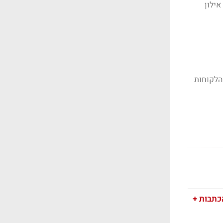
אילון
, סמנכ"ל הלקוחות
כתבות +