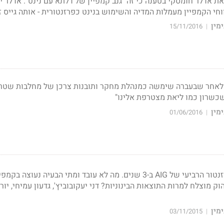
בע זרמון את אדלר חומסקי בטענה כי זה "גנב קמפיין של דלתא עם נינט". אדלר 
וחי הקמפיין מעמלות המדיה והשימוש בנינט כפרזנטורית - אותה גייס ז
מין
15/11/2016
|
ן לאחר שבעברה שימשה כמנהלת מחקר ותובנות צרכן של מחלבות שטר
 שכשרון כמו ליאת מצטרפת אלינו"
מין
01/06/2016
|
מריאנו אידלמן יהיה הפרזנטור הרביעי של AIG ב-3 שנים. מה לא עובד ומתי הבעיה נעוצה בקמפ
ק מוצלח למרות התוצאות הבינוניות? דני יעקובוביץ', גדעון עמיחי, יורם
מין
03/11/2015
|