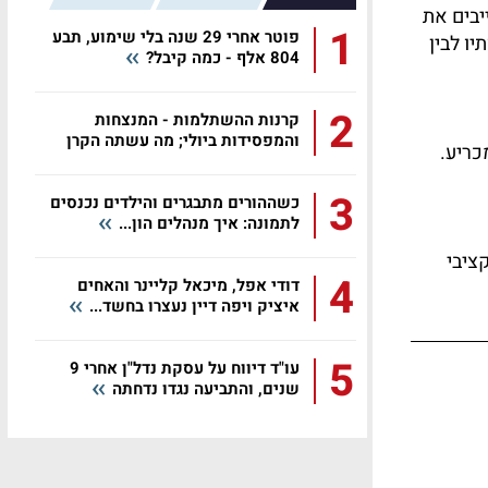
יבים את
1
פוטר אחרי 29 שנה בלי שימוע, תבע
ו לבין
804 אלף - כמה קיבל?
2
קרנות ההשתלמות - המנצחות
והמפסידות ביולי; מה עשתה הקרן
כריע.
שלכם?
3
כשההורים מתבגרים והילדים נכנסים
לתמונה: איך מנהלים הון...
ציבי
4
דודי אפל, מיכאל קליינר והאחים
איציק ויפה דיין נעצרו בחשד...
5
עו"ד דיווח על עסקת נדל"ן אחרי 9
שנים, והתביעה נגדו נדחתה