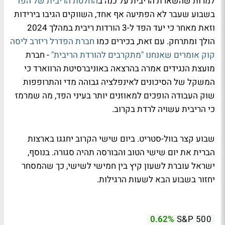
למרות שהשארת הריבית על כנה ב
החלטת הריבית של הפד
בשבוע שעבר לא הפתיעה אף אחד, השווקים הגיבו בירידות
וזאת מאחר כי יעד הפד ל-3 הורדות ריבית במהלך 2024
הולך ומתרחק. עם זאת, בכירים כמו
חברת הפדרל ריזרב ליסה
קוק אומרים שאנחנו "מתקרבים להורדת הריבית"
- חברת
מועצת הנגידים אמרה בהרצאה באוניברסיטת הרווארד כי
המשקל של הסיכונים לאינפלציה גבוהה מדי והתרופפות
שוק העבודה הופכים למאוזנים יותר בעיני הפד, מה שמרמז
כי הריבית עשויה לרדת בקרוב.
שבוע קצר בוול-סטריט. ביום שישי הקרוב יחגגו בארצות
הברית את יום שישי הטוב והבורסה תהיה סגורה. בנוסף,
ישראל עוברת לשעון קיץ בין חמישי לשישי, כך שהמסחר
יחזור בשבוע הבא לשעות הרגילות.
0.62%
S&P 500