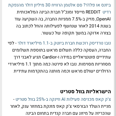
ביזנס או פלז'ר? סם אלטמן הרוויח 30 מיליון דולר מהנפקת
רדיט
REDDIT מייסד ומנכ"ל חברת הבינה המלאכותית
OpenAI, מזיק ב-7.5% ממניות החברה, בה השקיעה עוד
בשנת 2014 לאחר שנחשף לפעילותה והחל לכתוב בה
בצורה אדוקה במשך תקופה של כעשור.
נובו נורדיסק רוכשת חברת ביוטק ב-1.1 מיליארד דולר
- לפי
החברה, העסקה כללה תשלום מראש בתוספת תשלומים
עתידיים פוטנציאליים במידה ו-Cardior תגיע לאבני דרך
מסחריות מסוימות. נובו לא פירטה כמה מתוך 1.1 מיליארדי
הדולרים ישולם מראש וכמה מותנה בהתקדמות עתידית
הישראליות בוול סטריט
צ'ק קאפ מכניסה פעילות AI וזינקה ב-25% בוול סטריט
-
מניית השלד הבורסאי צ'ק קאפ מזנקת במחזור ענק, לאחר
שהכריזה על מיזוג עם חברה קנדית בתחום הבינה