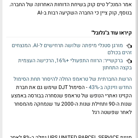
אמר המנכ"ל טים קוק בשיחת הדוחות האחרונה של החברה.
בנוסף, קוק ציין כי החברה השקיעה רבות ב-AI
קיראו עוד ב"גלובל"
מורגן סטנלי מיפתה שלושה תרחישים ל-AI. המנצחים
זהים בכולם
ברקשייר: הרווח התפעולי +16%, הרכישה העצמית
בקצה התחתון
הרשת החברתית של טראמפ החלה להיסחר תחת הסימול
החדש וזינקה ב-43%
- הסימול DJT שימש גם את חברת
הקזינו ואתרי הנופש של טראמפ שנסחרה בבורסה באמצע
שנות ה-90 ותחילת שנות ה-2000 עד שנמחקה מהמסחר
לאחר שפשטה רגל
מניית UPS UNITED PARCEL SERVICE נפלה ב-8% לאחר