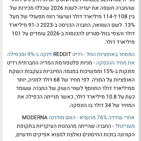
שהחברה חשפה את יעדיה לשנת 2026 שכללו מכירות של
בין 108 ל-114 מיליארד דולר ושיעור רווח תפעולי של מעל
13%. לשם השוואה, החברה הכניסה ב-2023 כ-91 מיליארד
דולר והצפי בוול-סטריט להכנסות ב-2026 עומדים על 101
מיליארד דולר.
המסחר באופציות החל - רדיט
REDDIT
זינקה ב-9% ומכפילה
את מחיר ההנפקה
- מניות פלטפורמת המדיה החברתית רדיט
מזנקות ב-15% וממשיכות במגמה החיוביות בעקבות השקת
האופציות על המניה. לפי מחיר של 68 דולר למניה, יותר
ממיליארד דולר התווסף לשווי השוק של החברה שעומד
כעת על 10.8 מיליארד דולר, כאשר מנייתה הכפילה את
המחיר של 34 דולר בו הונפקה.
אחרי שירדה 76% מהשיא - האם מודרנה
MODERNA
מעניינת?
- החברה שהייתה מהנהנות העיקריות בתקופת
הקורונה בזכות החיסונים נאלצת למצוא אפיקים חדשים,