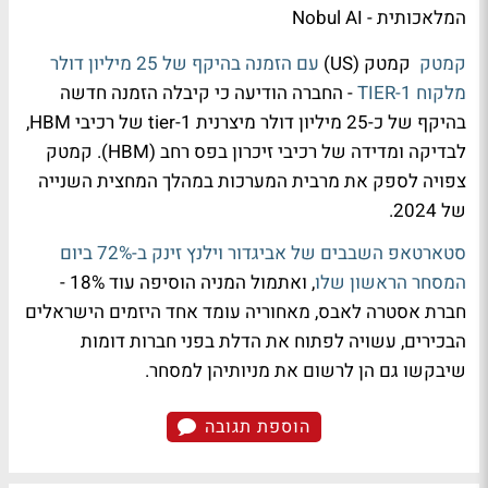
המלאכותית - Nobul AI
קמטק
קמטק (US)
עם הזמנה בהיקף של 25 מיליון דולר
מלקוח TIER-1
- החברה הודיעה כי קיבלה הזמנה חדשה
בהיקף של כ-25 מיליון דולר מיצרנית tier-1 של רכיבי HBM,
לבדיקה ומדידה של רכיבי זיכרון בפס רחב (HBM). קמטק
צפויה לספק את מרבית המערכות במהלך המחצית השנייה
של 2024.
סטארטאפ השבבים של אביגדור וילנץ זינק ב-72% ביום
המסחר הראשון שלו
, ואתמול המניה הוסיפה עוד 18% -
חברת אסטרה לאבס, מאחוריה עומד אחד היזמים הישראלים
הבכירים, עשויה לפתוח את הדלת בפני חברות דומות
שיבקשו גם הן לרשום את מניותיהן למסחר.
הוספת תגובה