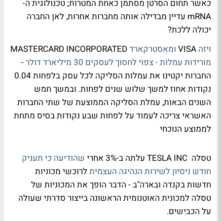
כאשר תחום הסרטן מסתמן כאחת המטרות; טכנולוגית ה-
mRNA עדיין מבדילה אותה מחברות אחרות, לאן החברה
יכולה ללכת?
ויזה
VISA
ומאסטרקארד
MASTERCARD INCORPORATED
מורידות עמלות - צפוי לחסוך לעסקים 30 מיליארד דולר
-
החברות יקטינו את עמלות הסליקה לכל עסק בלפחות 0.04
נקודות אחוז למשך שלוש שנים לפחות. ובמשך חמש
השנים הבאות, עמלת הסליקה הממוצעת של שתי החברות
האשראי צריכה לעמוד על לפחות שבע נקודות בסיס מתחת
לממוצע הנוכחי
טסלה TESLA INC עלתה ב-3% אחרי
שהודיעה כי תעניק
חודש ניסיון לשירות הנהיגה העצמית
לרוכשי מכוניות
חדשות בקנדה ובארה"ב - הדבר הופך את המכוניות של
טסלה למכונית האוטנומית הראשונה בייצור סדרתי שעולה
על הכבישים.