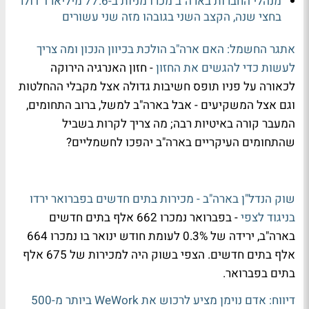
מנהלי החברות בארה"ב מכרו מניות ב-77.6 מיליארד דולר
בחצי שנה, הקצב השני בגובהו מזה שני עשורים
אתגר החשמל: האם ארה"ב הולכת בכיוון הנכון ומה צריך
לעשות כדי להגשים את החזון
- חזון האנרגיה הירוקה
לכאורה על פניו תופס חשיבות גדולה אצל מקבלי ההחלטות
וגם אצל המשקיעים - אבל בארה"ב למשל, ברוב התחומים,
המעבר קורה באיטיות רבה; מה צריך לקרות בשביל
שהתחומים העיקריים בארה"ב יהפכו לחשמליים?
שוק הנדל"ן בארה"ב - מכירות בתים חדשים בפברואר ירדו
בניגוד לצפי
- בפברואר נמכרו 662 אלף בתים חדשים
בארה"ב, ירידה של 0.3% לעומת חודש ינואר בו נמכרו 664
אלף בתים חדשים. הצפי בשוק היה למכירות של 675 אלף
בתים בפברואר.
דיווח: אדם נוימן מציע לרכוש את WeWork ביותר מ-500