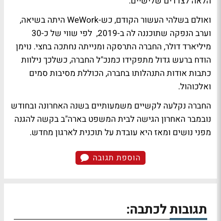
הלאה לצדדים שלישיים.
ואולם בשלהי העשור הקודם, כש-WeWork היתה בשיאה,
וערב הנפקה שתוכננה לה ב-2019, לפי שווי של כ-30
מיליארד דולר, החברה התרסקה ומנייתה נחתכה בחצי. נוימן
הודח ברעש גדול מתפקידו כמנכ"ל החברה, כשלכך נילוות
כתבות אודות התנהלותו בחברה, הכוללת מסיבות סמים
ואלכוהול.
החברה נקלעה לקשיים משמעותיים בשנה האחרונה ובחודש
נובמבר האחרון הגישה לבית המשפט בארה"ב בקשה להגנה
מפני נושים ומאז היא עובדת על תוכנית לארגון מחדש.
הוספת תגובה
תגובות לכתבה: