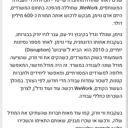
שנים לאחר שהודח מהחברה שייסד - חברת חללי העבודה
המשותפים, WeWork, שחוללה מהפכה בתחום המשרדים,
היזם אדם נוימן, מבקש לרכוש אותה תמורת כ-600 מיליון
דולר.
נוימן, שנולד וגדל בקיבוץ ניר-עם, עבר לניו יורק בבגרותו,
בעקבות אחותו הדוגמנית, עדי נוימן. לאחר מספר נסיונות
יזמיים, ב-2010 הוא הביא ל"שיבוש" (Disruption)
משמעותי בשוק המשרדים, כשהקים את ווי וורק, שהציעה
מודל שונה לעבודה במשרד. זה היה מודל חדשני, המאפשר
חלופה למשרדים המסורתיים, ומאפשר ליחידים ולחברות
קטנות, לשכור עמדות עבודה מדי חודש, לפי הצורך. במהלך
העשור הקודם, WeWork רכשה עוד ועוד נדל"ן, לצרוך
השכרתו כחללי עבודה.
בעקבות ווי וורק, קמו עוד מאות חברות שהעתיקו את המודל
שלה, ורכשו או שכרו מבנים, שאותם התאימו והשכירו