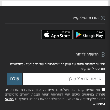
הורדת אפליקציה
הרשמה לדיוור
הירשם לסיכום היומי של שוק ההון ולמבזקים של ביזפורטל - ניוזלטרים
חובה לכל משקיע
אני מאשר קבלת שני ניוזלטרים, אשר כל אחד מהווה רשימת תפוצה
נפרדת, בנושאים סיכום יומי והתראות חמות וקבלת דיוורים פרסומיים
בדואר אלקטרוני ו/ או באמצעות הסלולר בהתאם למפורט בסעיף 10
בתנאי
השימוש