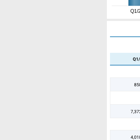
Q1/
Q1
85
7,37
4,01