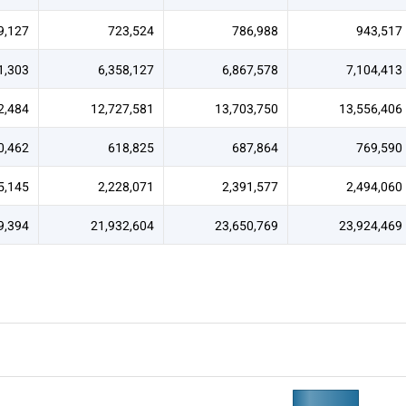
9,127
723,524
786,988
943,517
1,303
6,358,127
6,867,578
7,104,413
2,484
12,727,581
13,703,750
13,556,406
0,462
618,825
687,864
769,590
5,145
2,228,071
2,391,577
2,494,060
9,394
21,932,604
23,650,769
23,924,469