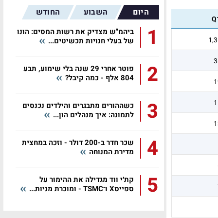
היום
השבוע
החודש
Q
1
ביהמ"ש מצדיק את רשות המסים: הונו
1,
של בעלי חנויות תכשיטים...
3
2
פוטר אחרי 29 שנה בלי שימוע, תבע
804 אלף - כמה קיבל?
1
3
1
כשההורים מתבגרים והילדים נכנסים
לתמונה: איך מנהלים הון...
1
4
שכר חדר ב-200 דולר - וזכה במחצית
מדירת המנוחה
5
קת׳י ווד מגדילה את ההימור על
ספייסX ו־TSMC - ומוכרת מניות...