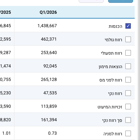
/2025
Q1/2026
66,845
1,438,667
הכנסות
2,595
462,371
רווח גולמי
9,287
253,640
רווח תפעולי
1,474
92,045
הוצאות מימון
0,755
265,128
רווח לפני מס
5,230
47,535
רווח נקי
3,590
113,859
זכויות המיעוט
8,820
161,394
סך רווח נקי
1.01
0.73
רווח למניה