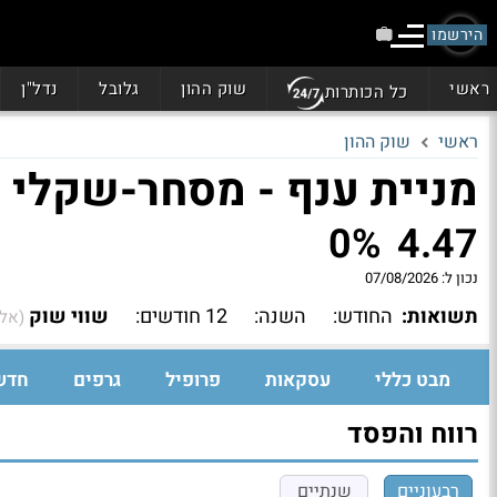
הירשמו
ראשי
שוק ההון
גלובל
נדל"ן
כל הכותרות
ראשי
שוק ההון
מניית ענף - מסחר-שקלי
0%
4.47
נכון ל:
07/08/2026
תשואות:
החודש:
השנה:
12 חודשים:
שווי שוק
(אל
מבט כללי
עסקאות
פרופיל
גרפים
חדש
רווח והפסד
רבעוניים
שנתיים