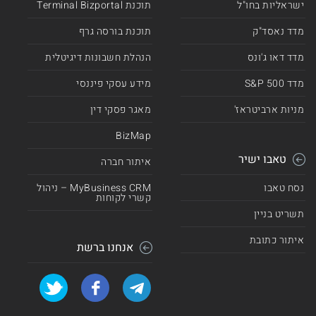
ישראליות בחו"ל
תוכנת Terminal Bizportal
מדד נאסד"ק
תוכנת בורסה גרף
מדד דאו ג'ונס
הנהלת חשבונות דיגיטלית
מדד 500 S&P
מידע עסקי פיננסי
מניות ארביטראז'
מאגר פסקי דין
BizMap
טאבו ישיר
איתור חברה
נסח טאבו
MyBusiness CRM – ניהול
קשרי לקוחות
תשריט בניין
איתור כתובת
אנחנו ברשת