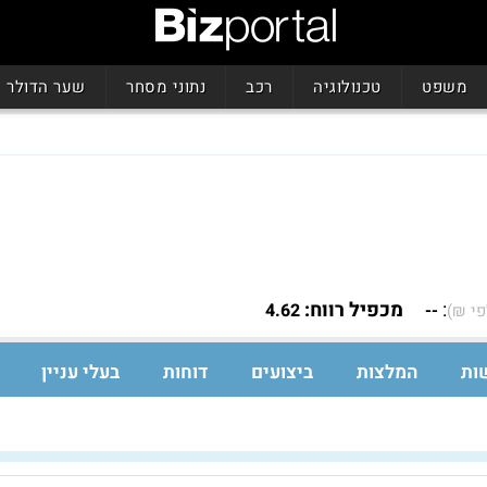
משפט
טכנולוגיה
רכב
נתוני מסחר
שער הדולר
:
מכפיל רווח:
4.62
--
פי ₪)
ות
המלצות
ביצועים
דוחות
בעלי עניין