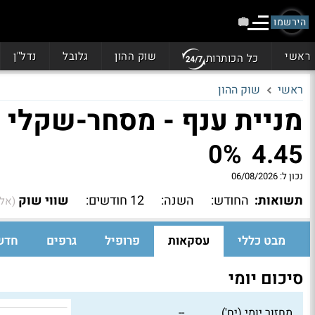
הירשמו
ראשי
שוק ההון
גלובל
נדל"ן
כל הכותרות
ראשי
שוק ההון
מניית ענף - מסחר-שקלי
0%
4.45
נכון ל:
06/08/2026
תשואות:
החודש:
השנה:
12 חודשים:
שווי שוק
(אל
מבט כללי
עסקאות
פרופיל
גרפים
חדש
סיכום יומי
מחזור יומי (יח')
--