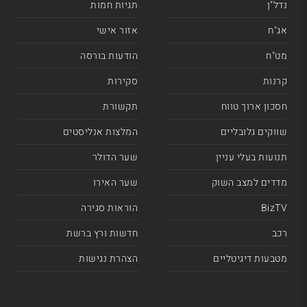
נדל"ן
תגיות חמות
אג"ח
אזור אישי
מט"ח
הודעות בורסה
קרנות
סקירות
חסכון ארוך טווח
תקשורת
שווקים גלובליים
המלצות אנליסטים
תנועות בעלי עניין
שער הדולר
מדדים למצב השוק
שער האירו
BizTV
הוראות סגירה
רכב
חדשות ורץ ברשת
מטבעות דיגיטליים
הצהרת נגישות