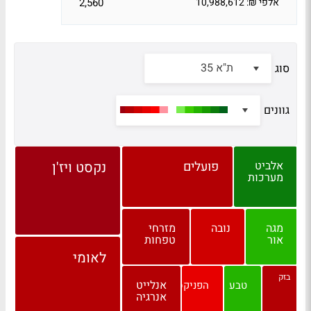
אלפי ₪: 10,988,612
2,560
ת"א 35
סוג
גוונים
אלביט
פועלים
נקסט ויז'ן
מערכות
מגה
נובה
מזרחי
אור
טפחות
לאומי
בזק
אנלייט
טבע
הפניקס
אנרגיה