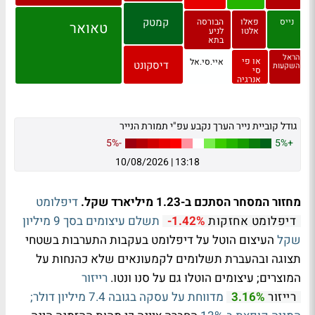
קמטק
נייס
פאלו
הבורסה
טאואר
אלטו
לניע
בתא
הראל
או פי
איי.סי.אל
דיסקונט
השקעות
סי
אנרגיה
גודל קוביית נייר הערך נקבע עפ"י תמורת הנייר
-5%
+5%
10/08/2026
|
13:18
מחזור המסחר הסתכם ב-1.23 מיליארד שקל.
דיפלומט
תשלם עיצומים בסך 9 מיליון
דיפלומט אחזקות
-1.42%
שקל
העיצום הוטל על דיפלומט בעקבות התערבות בשטחי
תצוגה ובהעברת תשלומים לקמעונאים שלא כהנחות על
המוצרים; עיצומים הוטלו גם על סנו ונטו.
רייזור
מדווחת על עסקה בגובה 7.4 מיליון דולר;
רייזור
3.16%