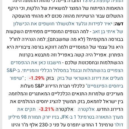
המניה קופצת ב-13%
החברה ציינה כי מהות ההזמנה הינה
התאמות הפיתוח של המוצר למשאיות של הלקוח, וכי היקף
התשלום עבור הרשיניות מהווה סכום לא מהותי מהעסקה
דעה:
יאיר לפידות וגלעד אלטשולר חושפים את הכישלון
של איתי בן זאב
- למה הגופים המוסדיים מפחיתים השקעות
בבורסה המקומית? (לא מה שחשבתם); למה הנהירה לחו"ל
היא גול עצמי של המוסדיים ולמה דווקא בורסה ציבורית היא
הפתרון. אפריל היה קשה באפריל וזה מתבטא בקרנות
ההשתלמות ובחסכונות שלכם -
חישבנו כאן את ההפסדים
הצפויים בהשתמלות ובגמל במסלול הכללי והמנייתי
.
ב-S&P
מעלים את דירוג האשראי של בזק
; "שיפור
בזק
-1.29%
ביחסים הפיננסיים"
כלכלני חברת הדירוג S&P מעלות
מעריכים שלמרות התנאים הכלכליים המאתגרים והמלחמה
בין ישראל לחמאס, בזק תמשיך להציג יחסים ההולמים את
הדירוג החדש.
אלקטרה
תקים את
אלקטרה
-3.21%
מערך התאורה בטרמינל 1 ב-JFK בניו יורק תמורת 98 מיליון
דולר
טרמינל 1 החדש יתפרס על פני כ-230 אלף מ"ר והינו