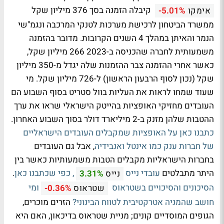
קיבלה הזמנה בסך 376 מיליון שקל
אימקו
-5.01%
ממשרד הביטחון לרכישת מערכות לטנקי המרכבה ונגמ"שי
הנמר והאיתן במהלך 4 השנים הקרובות. מדובר בהזמנה
משמעותית לחברה שהכניסה ב-2023 266 מיליון שקל,
כאשר אחרי ההזמנה צבר ההזמנות שלה יגדל מ-350 מיליון
שקל (נכון לסוף הרבעון הראשון) ל-726 מיליון שקל. מי
שעוד שמחו לראות את העליות בוול סטריט בסוף השבוע הם
העובדים מחזיקי האופציות בהייטק הישראלי שראו את ערך
ההטבות שלהן מזנק ב-2 מיליארד דולר בסוך השבוע האחרון.
כתבנו כאן על האופציות שמקבלים העובדים הישראליים
של חברות ענק כמו אינטל ואנבידיה
, אבל גם העובדים
בחברות הישראליות מקבלים הטבות משמעותיות כאשר בין
היתר מתבלטים
עובדי נייס
, כפי שכתבנו כאן
.
נייס
3.31%
הסיכונים והסיכויים בשטראוס
ומי
שטראוס
-0.36%
חושב שהמניה אטרקטיבית לטווח הבינוני?
הזרים מוכרים,
הגופים המוסדיים קונים; מניית שטראוס בדיכאון, האם היא