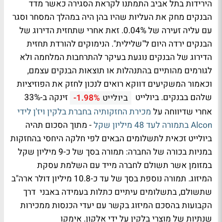
הירידות בתל אביב התמתנו לקראת הסגירה כאשר מדד
הבנקים מחק את העליות שהיו בהן היה במהלך המסחר וסגר
עם עליה זעירה של 0.04%. זאת אחרי שתחזית הדירוג של
הבנקים ירדה היום ל"שלילית". הנימוקים להורדת תחזית
הדירוג של הבנקים נוגעת בעיקר להתרחבות המלחמה ולא
לגורמים מהותיים בהתנהלות או תוצאות הבנקים עצמם,
וכאמור המשקיעים דווקא רואים לנכון לחזק את הפוזיציות
שלהם בבנקים. ביולייט
זינקה ב-33%
ביולייט
-1.98%
אחרי שדיווחה על
מכירת החזקותיה בחברת בלקין ויז'ן לידי
Alcon בתמורה לעד 48 מיליון שקל
- מתוך הסכום תהיה
ביולייט זכאית לתשלומים הבאים לפי חלקה היחסי בהחזקות
במניות בכורה של החברה: תמורה בסך של כ-9 מיליון שקל
במזומן אשר תשולם לחברה מייד עם השלמת עסקת
המיזוג. תמורה נוספת בסך של עד כ-10.8 מיליון דולר ארה"ב
שתשולם, בתשלומים עיתיים כתלות בעמידה באבני דרך
הקבועות בהסכם המיזוג בקשר עם יעדי הכנסות ממכירות
שנתיות של מוצרי בלקין על ידי אלקון. אימקו