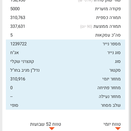
שווי שוק סדרה
158,936
(אלפי ₪)
פקודה מזערית
5000
תמורה כספית
310,763
תמורה ממוצעת
337,631
(90 יום)
סה"כ עסקאות
5
מספר נייר
1239722
סוג נייר
אג"ח
סוג
קונצרני שקלי
סקטור
נדל"ן מניב בחו"ל
מחזור יומי
310,916
מחזור פתיחה
0
מחזור נעילה
--
שלב מסחר
סופי
טווח יומי
טווח 52 שבועות