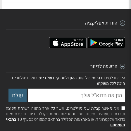
הורדת אפליקציה
הרשמה לדיוור
הירשם לסיכום היומי של שוק ההון ולמבזקים של ביזפורטל - ניוזלטרים
חובה לכל משקיע
אני מאשר קבלת שני ניוזלטרים, אשר כל אחד מהווה רשימת תפוצה
נפרדת, בנושאים סיכום יומי והתראות חמות וקבלת דיוורים פרסומיים
בדואר אלקטרוני ו/ או באמצעות הסלולר בהתאם למפורט בסעיף 10
בתנאי
השימוש