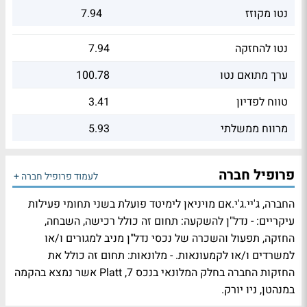
נטו מקוזז
7.94
נטו להחזקה
7.94
ערך מתואם נטו
100.78
טווח לפדיון
3.41
מרווח ממשלתי
5.93
פרופיל חברה
לעמוד פרופיל חברה +
החברה, ג'יי.ג'י.אם מויניאן לימיטד פועלת בשני תחומי פעילות
עיקריים: - נדל"ן להשקעה: תחום זה כולל רכישה, השבחה,
החזקה, תפעול והשכרה של נכסי נדל"ן מניב למגורים ו/או
למשרדים ו/או לקמעונאות. - מלונאות: תחום זה כולל את
החזקות החברה בחלק המלונאי בנכס Platt ,7 אשר נמצא בהקמה
במנהטן, ניו יורק.