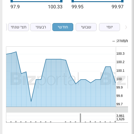
97.9
100.33
99.95
99.97
יומי
שבועי
חודשי
רבעוני
חצי שנתי
ש
תמורה:
--