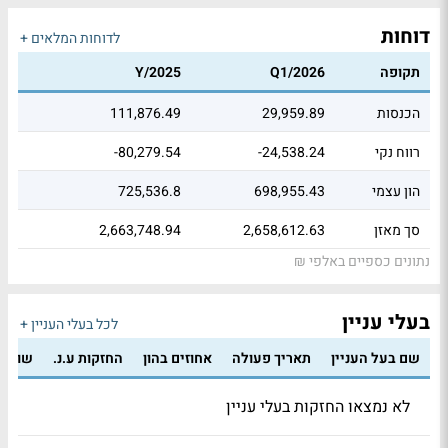
דוחות
לדוחות המלאים +
תקופה
Q1/2026
Y/2025
הכנסות
29,959.89
111,876.49
רווח נקי
-24,538.24
-80,279.54
הון עצמי
698,955.43
725,536.8
סך מאזן
2,658,612.63
2,663,748.94
נתונים כספיים באלפי ₪
בעלי עניין
לכל בעלי העניין +
שם בעל העניין
תאריך פעולה
אחוזים בהון
החזקות ע.נ.
שווי 
לא נמצאו החזקות בעלי עניין