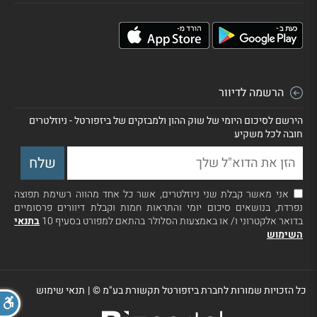
הרשמה לדיוור
הירשם לסיכום היומי של שוק ההון ולמבזקים של ביזפורטל - ניוזלטרים
חובה לכל משקיע
אני מאשר קבלת שני ניוזלטרים, אשר כל אחד מהווה רשימת תפוצה
נפרדת, בנושאים סיכום יומי והתראות חמות וקבלת דיוורים פרסומיים
בדואר אלקטרוני ו/ או באמצעות הסלולר בהתאם למפורט בסעיף 10
בתנאי
השימוש
כל הזכויות שמורות לחברת ביזפורטל תקשורת בע"מ ©
|
תנאי שימוש