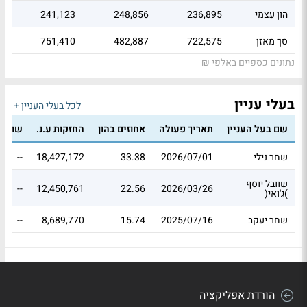
הון עצמי
236,895
248,856
241,123
סך מאזן
722,575
482,887
751,410
נתונים כספיים באלפי ₪
בעלי עניין
לכל בעלי העניין +
שם בעל העניין
תאריך פעולה
אחוזים בהון
החזקות ע.נ.
שווי 
שחר נילי
2026/07/01
33.38
18,427,172
--
שוובל יוסף
--
12,450,761
22.56
2026/03/26
)ג'ואי(
שחר יעקב
2025/07/16
15.74
8,689,770
--
הורדת אפליקציה