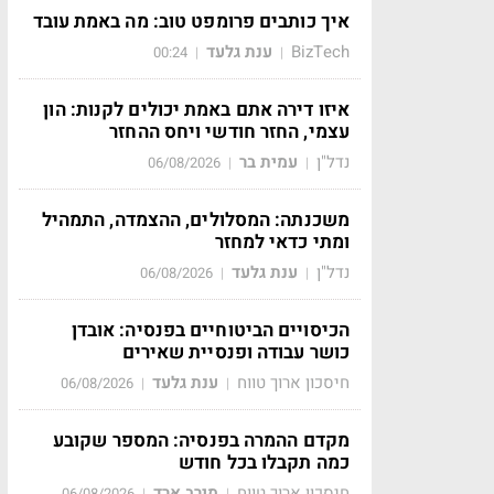
איך כותבים פרומפט טוב: מה באמת עובד
BizTech
ענת גלעד
00:24
|
|
איזו דירה אתם באמת יכולים לקנות: הון
עצמי, החזר חודשי ויחס ההחזר
נדל"ן
עמית בר
06/08/2026
|
|
משכנתה: המסלולים, ההצמדה, התמהיל
ומתי כדאי למחזר
נדל"ן
ענת גלעד
06/08/2026
|
|
הכיסויים הביטוחיים בפנסיה: אובדן
כושר עבודה ופנסיית שאירים
חיסכון ארוך טווח
ענת גלעד
06/08/2026
|
|
מקדם ההמרה בפנסיה: המספר שקובע
כמה תקבלו בכל חודש
חיסכון ארוך טווח
מירב ארד
06/08/2026
|
|