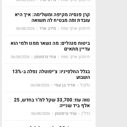
קרן פנסיה מקיפה ומשלימה: איך היא
עובדת ומה מבטיח לה תשואה
חיסכון ארוך טווח
מירב ארד
06/08/2026
|
|
ביטוח מנהלים: מה נשאר ממנו ולמי הוא
עדיין מתאים
חיסכון ארוך טווח
עוזי גרסטמן
06/08/2026
|
|
בגלל החלפיניו: צ׳יפוטלה נפלה ב-13%
השבוע
גלובל
אדיר בן עמי
06/08/2026
|
|
נווה עוז: 33,700 שקל למ"ר בחדש, 25
אלף ביד שנייה
נדל"ן
עוזי גרסטמן
06/08/2026
|
|