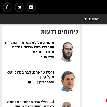
מחשבונים
ניתוחים ודעות
מהומה על לא מאומה: החברות
שיקבלו מיליארדים בחזרה
ממכסי טראמפ
מנדי הניג
גרסת טראמפ: דבר בגדול ושא
מקל קטן
|
איתמר לוין
(3)
1.4 מיליארד חביות: המלחמה
באיראן חשפה את הנשק