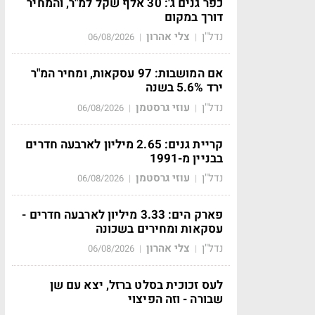
כפר גנים ג': 30 אלף שקל למ"ר, והמחיר
דורך במקום
נדל"ן
צלי אהרון
06/08/2026
|
|
אם המושבות: 97 עסקאות, ומחיר המ"ר
ירד 5.6% בשנה
נדל"ן
עוזי גרסטמן
06/08/2026
|
|
קריית גנים: 2.65 מיליון לארבעה חדרים
בבניין מ-1991
נדל"ן
עוזי גרסטמן
06/08/2026
|
|
פארק הים: 3.33 מיליון לארבעה חדרים -
עסקאות ומחירים בשכונה
נדל"ן
צלי אהרון
06/08/2026
|
|
לעס זכוכית בסלט ברזל, יצא עם שן
שבורה - וזה הפיצוי