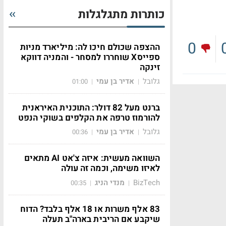
כותרות מתגלגלות
0
ההצפה שכולם חיכו לה: מיליארד מניות
ספייסX שוחררו למסחר - והמניה דווקא
זינקה
גלובל
אדיר בן עמי
01:00
|
|
ברנט מעל 82 דולר: התוכנית האיראנית
להורמוז טרפה את הקלפים בשוקי הנפט
גלובל
אדיר בן עמי
00:36
|
|
השוואה מעשית: איזה צ'אט AI מתאים
לאיזו משימה, וכמה זה עולה
BizTech
מנדי הניג
00:35
|
|
83 אלף משרות או 18 אלף בלבד? הדוח
שיקבע אם הריבית בארה"ב תעלה