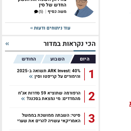
החדש של סין
|
משה כסיף
(5)
עוד ניתוחים ודעות
הכי נקראות במדור
היום
השבוע
החודש
1
ARK Invest: 40% תשואה ב-2025
והימורים על קריפטו וסין
2
הרפורמה שתוציא 59 סדרות אג"ח
מהמדדים: מי נמצאת בסכנה?
3
סיטי: השבתה ממושכת בממשל
האמריקאי עשויה להרים את שערי
אגרות...