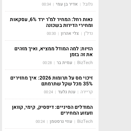
גלובל
אדיר בן עמי
00:34
|
|
נאות רחל: המחיר למ"ר ירד 6%, עסקאות
ומחירי הדירות בשכונה
נדל"ן
צלי אהרון
00:30
|
|
הזיות: למה המודל ממציא, ואיך מזהים
את זה בזמן
BizTech
עמית בר
00:28
|
|
זיכוי מס על תרומות 2026: איך מחזירים
35% מכל שקל שתרמתם
קריירה
ענת גלעד
00:24
|
|
המודלים הסיניים: דיפסיק, קימי, קוואן
וזעזוע המחירים
BizTech
עוזי גרסטמן
00:24
|
|