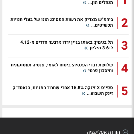
1
מנהלים הון...
2
ביהמ"ש מצדיק את רשות המסים: הונו של בעלי חנויות
תכשיטים...
3
תל בנימין: באותו בניין ירדו ארבעה חדרים מ-4.12
ל-3.6 מיליון
4
שלושת רבדי הפנסיה: ביטוח לאומי, פנסיה תעסוקתית
וחיסכון פרטי
5
ספייס X זינקה 15.8% אחרי שחרור המניות; הנאסד״ק
זינק השבוע...
הורדת אפליקציה