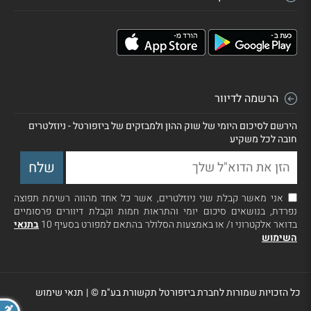
הרשמה לדיוור
הירשם לסיכום היומי של שוק ההון ולמבזקים של ביזפורטל - ניוזלטרים
חובה לכל משקיע
אני מאשר קבלת שני ניוזלטרים, אשר כל אחד מהווה רשימת תפוצה
נפרדת, בנושאים סיכום יומי והתראות חמות וקבלת דיוורים פרסומיים
בדואר אלקטרוני ו/ או באמצעות הסלולר בהתאם למפורט בסעיף 10
בתנאי
השימוש
כל הזכויות שמורות לחברת ביזפורטל תקשורת בע"מ ©
|
תנאי שימוש