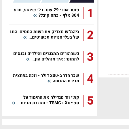
1
פוטר אחרי 29 שנה בלי שימוע, תבע
804 אלף - כמה קיבל?
2
ביהמ"ש מצדיק את רשות המסים: הונו
של בעלי חנויות תכשיטים...
3
כשההורים מתבגרים והילדים נכנסים
לתמונה: איך מנהלים הון...
4
שכר חדר ב-200 דולר - וזכה במחצית
מדירת המנוחה
5
קת׳י ווד מגדילה את ההימור על
ספייסX ו־TSMC - ומוכרת מניות...