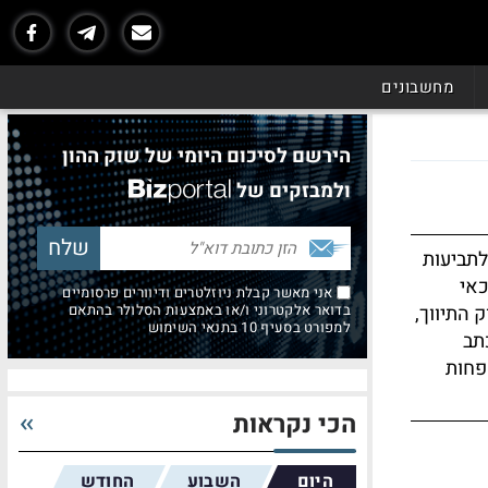
מחשבונים
הירשם לסיכום היומי של שוק ההון
ולמבזקים של
לתביעות
כאי
אני מאשר קבלת ניוזלטרים ודיוורים פרסומיים
 התיווך,
בדואר אלקטרוני ו/או באמצעות הסלולר בהתאם
למפורט בסעיף 10 בתנאי השימוש
תב
פחות
הכי נקראות
היום
השבוע
החודש