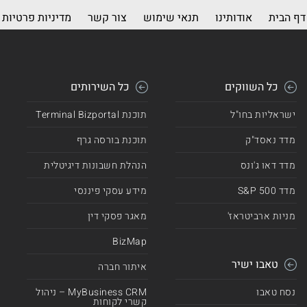
דף הבית
אודותינו
תנאי שימוש
צור קשר
מדיניות פרטיות
כל השווקים
כל השירותים
ישראליות בחו"ל
תוכנת Terminal Bizportal
מדד נאסד"ק
תוכנת בורסה גרף
מדד דאו ג'ונס
הנהלת חשבונות דיגיטלית
מדד 500 S&P
מידע עסקי פיננסי
מניות ארביטראז'
מאגר פסקי דין
BizMap
טאבו ישיר
איתור חברה
נסח טאבו
MyBusiness CRM – ניהול
קשרי לקוחות