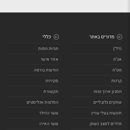
מדורים באתר
כללי
נדל"ן
תגיות חמות
אג"ח
אזור אישי
מט"ח
הודעות בורסה
קרנות
סקירות
חסכון ארוך טווח
תקשורת
שווקים גלובליים
המלצות אנליסטים
תנועות בעלי עניין
שער הדולר
מדדים למצב השוק
שער האירו