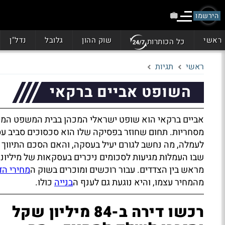
הירשמו
ראשי
שוק ההון
גלובל
נדל"ן
כל הכותרות
ראשי
תגיות
השופט אביים ברקאי
אביים ברקאי הוא שופט ישראלי המכהן בבית המשפט המחוזי,
מסחריות. תחום שחוזר בפסיקה שלו הוא סכסוכים סביב עסקא
לעמלה, מה נחשב לגורם יעיל בעסקה, והאם הסכם התיווך 
שבו העמלות מגיעות לסכומים ניכרים בעסקאות של מיליונ
מראש בין הצדדים. עבור רוכשים ומוכרים בשוק ה
מחירי הד
מהמחיר עצמו, והיא נוגעת גם לענף ה
בנייה
כולו.
רכשו דירה ב-84 מיליון שקל