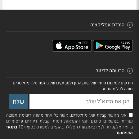
הורדת אפליקציה
הרשמה לדיוור
הירשם לסיכום היומי של שוק ההון ולמבזקים של ביזפורטל - ניוזלטרים
חובה לכל משקיע
אני מאשר קבלת שני ניוזלטרים, אשר כל אחד מהווה רשימת תפוצה
נפרדת, בנושאים סיכום יומי והתראות חמות וקבלת דיוורים פרסומיים
בדואר אלקטרוני ו/ או באמצעות הסלולר בהתאם למפורט בסעיף 10
בתנאי
השימוש