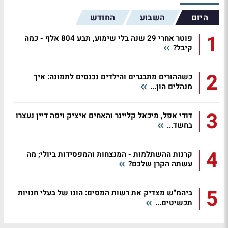
היום
השבוע
החודש
1
פוטר אחרי 29 שנה בלי שימוע, תבע 804 אלף - כמה
קיבל?
2
כשההורים מתבגרים והילדים נכנסים לתמונה: איך
מנהלים הון...
3
דודי אפל, מיכאל קליינר והאחים איציק ויפה דיין נעצרו
בחשד...
4
קרנות ההשתלמות - המנצחות והמפסידות ביולי; מה
עשתה הקרן שלכם?
5
ביהמ"ש מצדיק את רשות המסים: הונו של בעלי חנויות
תכשיטים...