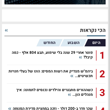
הכי נקראות
היום
השבוע
החודש
1
פוטר אחרי 29 שנה בלי שימוע, תבע 804 אלף - כמה
קיבל?
2
ביהמ"ש מצדיק את רשות המסים: הונו של בעלי חנויות
תכשיטים...
3
כשההורים מתבגרים והילדים נכנסים לתמונה: איך
מנהלים הון...
שכר חדר ב-200 דולר - וזכה במחצית מדירת המנוחה