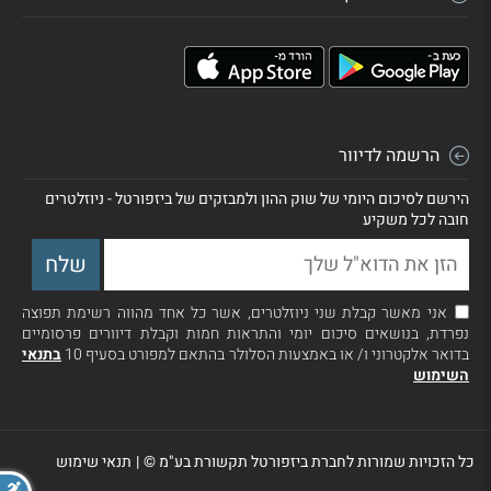
הרשמה לדיוור
הירשם לסיכום היומי של שוק ההון ולמבזקים של ביזפורטל - ניוזלטרים
חובה לכל משקיע
אני מאשר קבלת שני ניוזלטרים, אשר כל אחד מהווה רשימת תפוצה
נפרדת, בנושאים סיכום יומי והתראות חמות וקבלת דיוורים פרסומיים
בדואר אלקטרוני ו/ או באמצעות הסלולר בהתאם למפורט בסעיף 10
בתנאי
השימוש
כל הזכויות שמורות לחברת ביזפורטל תקשורת בע"מ ©
|
תנאי שימוש