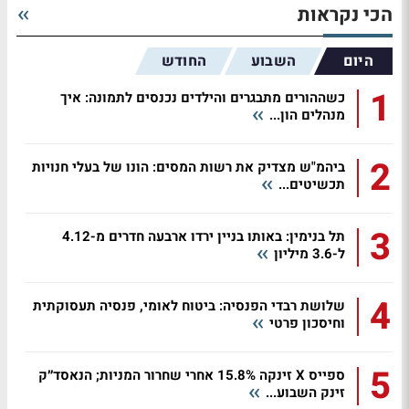
הכי נקראות
היום
השבוע
החודש
1
כשההורים מתבגרים והילדים נכנסים לתמונה: איך
מנהלים הון...
2
ביהמ"ש מצדיק את רשות המסים: הונו של בעלי חנויות
תכשיטים...
3
תל בנימין: באותו בניין ירדו ארבעה חדרים מ-4.12
ל-3.6 מיליון
4
שלושת רבדי הפנסיה: ביטוח לאומי, פנסיה תעסוקתית
וחיסכון פרטי
5
ספייס X זינקה 15.8% אחרי שחרור המניות; הנאסד״ק
זינק השבוע...