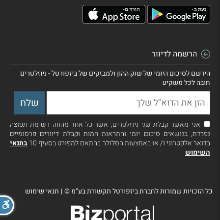
הרשמה לדיוור
הירשם לסיכום היומי של שוק ההון ולמבזקים של ביזפורטל - ניוזלטרים
חובה לכל משקיע
אני מאשר קבלת שני ניוזלטרים, אשר כל אחד מהווה רשימת תפוצה
נפרדת, בנושאים סיכום יומי והתראות חמות וקבלת דיוורים פרסומיים
בדואר אלקטרוני ו/ או באמצעות הסלולר בהתאם למפורט בסעיף 10
בתנאי
השימוש
כל הזכויות שמורות לחברת ביזפורטל תקשורת בע"מ ©
|
תנאי שימוש