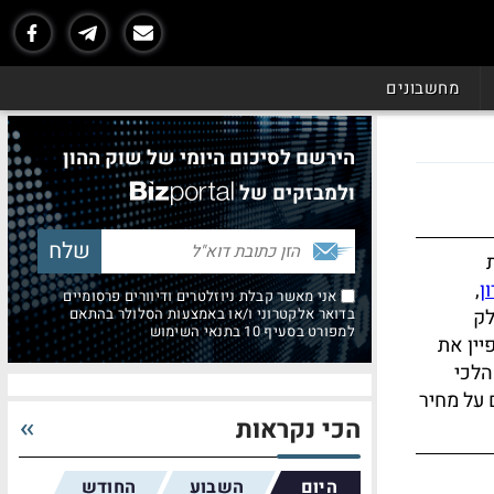
מחשבונים
הירשם לסיכום היומי של שוק ההון
ולמבזקים של
ן
,
אני מאשר קבלת ניוזלטרים ודיוורים פרסומיים
לק
בדואר אלקטרוני ו/או באמצעות הסלולר בהתאם
למפורט בסעיף 10 בתנאי השימוש
יין את
הלכי
על מחיר
הכי נקראות
היום
השבוע
החודש