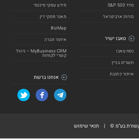
מדד 500 S&P
מידע עסקי פיננסי
מניות ארביטראז'
מאגר פסקי דין
BizMap
טאבו ישיר
איתור חברה
נסח טאבו
MyBusiness CRM – ניהול
קשרי לקוחות
תשריט בניין
איתור כתובת
אנחנו ברשת
קשורת בע"מ ©
|
תנאי שימוש