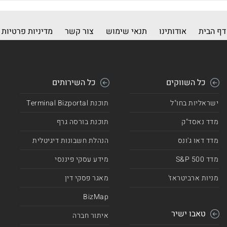
דף הבית
אודותינו
תנאי שימוש
צור קשר
מדיניות פרטיות
כל השווקים
כל השירותים
ישראליות בחו"ל
תוכנת Terminal Bizportal
מדד נאסד"ק
תוכנת בורסה גרף
מדד דאו ג'ונס
הנהלת חשבונות דיגיטלית
מדד 500 S&P
מידע עסקי פיננסי
מניות ארביטראז'
מאגר פסקי דין
BizMap
טאבו ישיר
איתור חברה