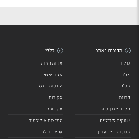
מדורים באתר
כללי
נדל"ן
תגיות חמות
אג"ח
אזור אישי
מט"ח
הודעות בורסה
קרנות
סקירות
חסכון ארוך טווח
תקשורת
שווקים גלובליים
המלצות אנליסטים
תנועות בעלי עניין
שער הדולר