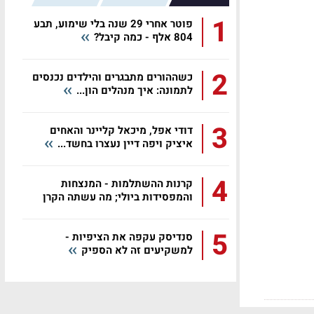
1
פוטר אחרי 29 שנה בלי שימוע, תבע
804 אלף - כמה קיבל?
2
כשההורים מתבגרים והילדים נכנסים
לתמונה: איך מנהלים הון...
3
דודי אפל, מיכאל קליינר והאחים
איציק ויפה דיין נעצרו בחשד...
4
קרנות ההשתלמות - המנצחות
והמפסידות ביולי; מה עשתה הקרן
שלכם?
5
סנדיסק עקפה את הציפיות -
למשקיעים זה לא הספיק