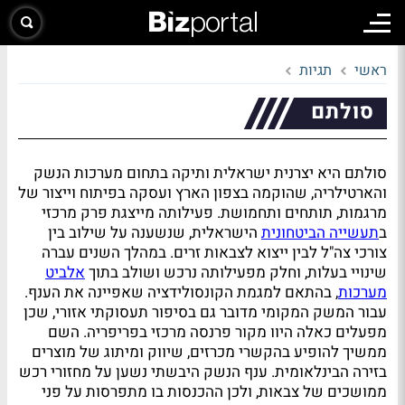
ראשי
תגיות
סולתם
סולתם היא יצרנית ישראלית ותיקה בתחום מערכות הנשק
והארטילריה, שהוקמה בצפון הארץ ועסקה בפיתוח וייצור של
מרגמות, תותחים ותחמושת. פעילותה מייצגת פרק מרכזי
ב
תעשייה הביטחונית
הישראלית, שנשענה על שילוב בין
צורכי צה"ל לבין ייצוא לצבאות זרים. במהלך השנים עברה
שינויי בעלות, וחלק מפעילותה נרכש ושולב בתוך
אלביט
מערכות
, בהתאם למגמת הקונסולידציה שאפיינה את הענף.
עבור המשק המקומי מדובר גם בסיפור תעסוקתי אזורי, שכן
מפעלים כאלה היוו מקור פרנסה מרכזי בפריפריה. השם
ממשיך להופיע בהקשרי מכרזים, שיווק ומיתוג של מוצרים
בזירה הבינלאומית. ענף הנשק היבשתי נשען על מחזורי רכש
ממושכים של צבאות, ולכן ההכנסות בו מתפרסות על פני