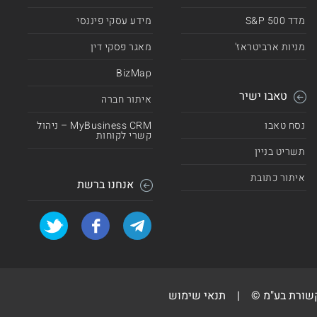
מדד 500 S&P
מידע עסקי פיננסי
מניות ארביטראז'
מאגר פסקי דין
BizMap
טאבו ישיר
איתור חברה
נסח טאבו
MyBusiness CRM – ניהול
קשרי לקוחות
תשריט בניין
איתור כתובת
אנחנו ברשת
קשורת בע"מ ©
|
תנאי שימוש