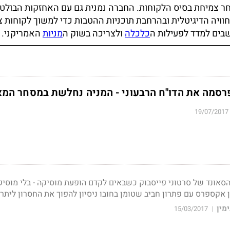
חר צמיחת בסיס הלקוחות. החברה נמנית גם עם האחזקות הבולט
יה הדיגיטלית ובהרחבת תוכניות ההטבות כדי למשוך לקוחות צ
בים למדד לפעילות ה
כלכלה
ולצריכה בשוק ה
מניות
האמריקני.
סמה את הדו"ח הרבעוני - המניה נחלשת במסחר המא
19/07/2017
הסאונד של סרטוני פייסבוק כשבאים לקדם הופעת מוסיקה - בלי מוסיק
ן אקספרס עם פתרון חביב שטומן בחובו ניסיון להפוך את החסרון ליתרו
מין
15/03/2017
|