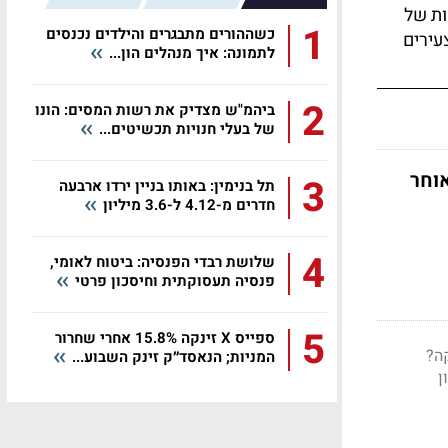
ות של
1
כשההורים מתבגרים והילדים נכנסים
עירים
לתמונה: איך מנהלים הון...
2
ביהמ"ש מצדיק את רשות המסים: הונו
של בעלי חנויות תכשיטים...
וחר
3
תל בנימין: באותו בניין ירדו ארבעה
חדרים מ-4.12 ל-3.6 מיליון
4
שלושת רבדי הפנסיה: ביטוח לאומי,
פנסיה תעסוקתית וחיסכון פרטי
5
ספייס X זינקה 15.8% אחרי שחרור
ה?
המניות; הנאסד״ק זינק השבוע...
ן