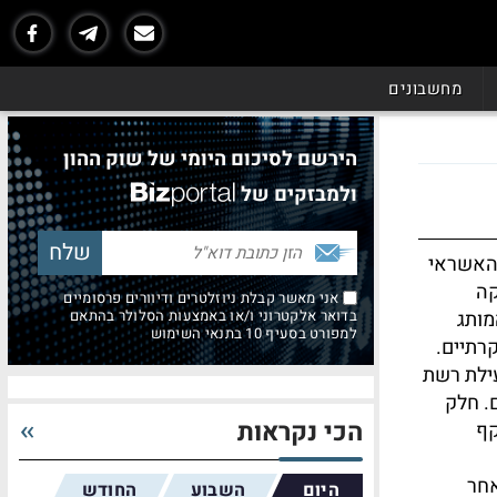
מחשבונים
הירשם לסיכום היומי של שוק ההון
ולמבזקים של
 האשראי
קה
אני מאשר קבלת ניוזלטרים ודיוורים פרסומיים
מותג
בדואר אלקטרוני ו/או באמצעות הסלולר בהתאם
למפורט בסעיף 10 בתנאי השימוש
קרתיים.
ילת רשת
. חלק
הכי נקראות
קף
חר
היום
השבוע
החודש