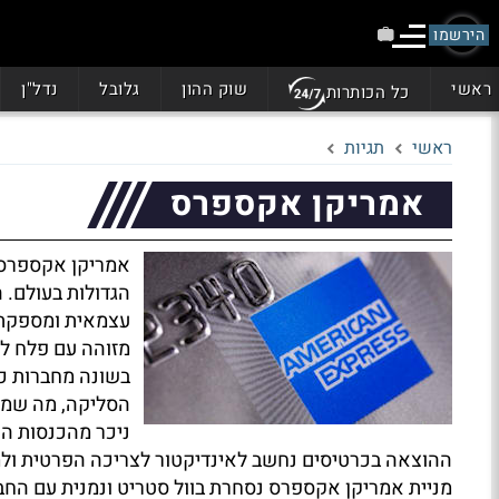
הירשמו
ראשי
שוק ההון
גלובל
נדל"ן
כל הכותרות
ראשי
תגיות
אמריקן אקספרס
אמריקן אקספרס 
הגדולות בעולם. 
עצמאית ומספקת ש
מזוהה עם פלח לק
בשונה מחברות כ
הסליקה, מה שמאפ
ניכר מהכנסות הח
ההוצאה בכרטיסים נחשב לאינדיקטור לצריכה הפרטית ול
מניית אמריקן אקספרס נסחרת בוול סטריט ונמנית עם החב