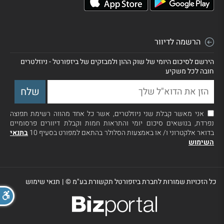
הרשמה לדיוור
הירשם לסיכום היומי של שוק ההון ולמבזקים של ביזפורטל - ניוזלטרים
חובה לכל משקיע
אני מאשר קבלת שני ניוזלטרים, אשר כל אחד מהווה רשימת תפוצה
נפרדת, בנושאים סיכום יומי והתראות חמות וקבלת דיוורים פרסומיים
בדואר אלקטרוני ו/ או באמצעות הסלולר בהתאם למפורט בסעיף 10
בתנאי
השימוש
כל הזכויות שמורות לחברת ביזפורטל תקשורת בע"מ ©
|
תנאי שימוש