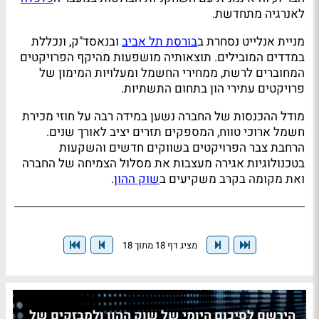
לאנרגיה מתחדשת.
מניית אנלייט נסחרת ב
בורסת תל אביב
ובנאסד"ק, ונכללת
במדדים המובילים. תוצאותיה מושפעות מהיקף הפרויקטים
המחוברים לרשת, ממחירי החשמל ומעלויות המימון של
פרויקטים עתירי הון בתחום התשתיות.
מודל ההכנסות של החברה נשען במידה רבה על חוזי מכירת
חשמל ארוכי טווח, המספקים תזרים יציב לאורך שנים.
הרחבת צבר הפרויקטים בשווקים חדשים והשקעות
בטכנולוגיות אגירה מעצבות את מסלול הצמיחה של החברה
ואת מקומה בקרב משקיעים ב
שוק ההון
.
מציג דף 18 מתוך 18
הירשם לסיכום היומי של שוק ההון ולמבזקים של