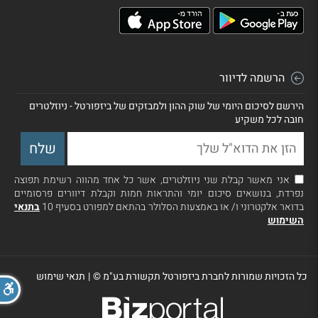
הרשמה לדיוור
הירשם לסיכום היומי של שוק ההון ולמבזקים של ביזפורטל - ניוזלטרים
חובה לכל משקיע
אני מאשר קבלת שני ניוזלטרים, אשר כל אחד מהווה רשימת תפוצה
נפרדת, בנושאים סיכום יומי והתראות חמות וקבלת דיוורים פרסומיים
בדואר אלקטרוני ו/ או באמצעות הסלולר בהתאם למפורט בסעיף 10
בתנאי
השימוש
כל הזכויות שמורות לחברת ביזפורטל תקשורת בע"מ ©
|
תנאי שימוש