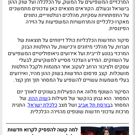
המרכזיים המשפיעים על המשק, על הכלכלה ועל שוק ההון
בישראל ובעולם. הקוראים מוצאים כאן עדכונים מתמשכים
על התפתחויות עסקיות, מהלכים רגולטוריים, נתונים
מאקרו-כלכליים והתרחשויות המשפיעות על הזירה
הפיננסית.
סיקור החדשות הכלכליות כולל דיווחים על תוצאות של
חברות, על מהלכי מיזוגים ורכישות, על החלטות הבנק
המרכזי בנוגע לריבית ועל אירועים גיאופוליטיים המשפיעים
על השווקים. המידע העדכני מסייע למשקיעים, לבעלי
עסקים ולציבור הרחב לעקוב אחר המגמות ולקבל החלטות
מושכלות. קצב פרסום החדשות בשוק ההון מהיר, ואירועים
בעלי משמעות עשויים להשפיע על המסחר תוך זמן קצר.
הסיקור השוטף מלווה את הפעילות בשווקים לאורך יום
המסחר. הוא נבחן בהקשר של פעילות ב
שוק ההון
, של
המסחר ב
בורסת תל אביב
ושל מצב
כלכלת ישראל
. התגית
מרכזת עדכוני חדשות שוטפים מהזירה הכלכלית.
למה קשה להפסיק לקרוא חדשות