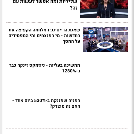
שליליות ומה אפשר לעשות עם
זה?
שאגת הרייטינג: המלחמה הקפיצה את
החדשות - מי המנצחים ומי המפסידים
על המסך
ממשיכה בעליות - ניוזמקס זינקה כבר
ב-1280%
המניה שמזנקת ב-530% ביום אחד -
האם זה מוצדק?