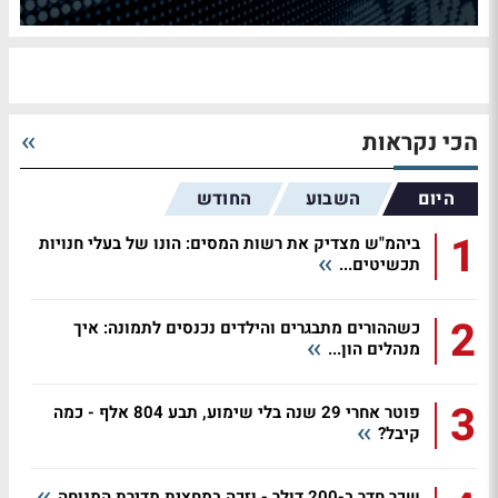
הכי נקראות
היום
השבוע
החודש
1
ביהמ"ש מצדיק את רשות המסים: הונו של בעלי חנויות
תכשיטים...
2
כשההורים מתבגרים והילדים נכנסים לתמונה: איך
מנהלים הון...
3
פוטר אחרי 29 שנה בלי שימוע, תבע 804 אלף - כמה
קיבל?
שכר חדר ב-200 דולר - וזכה במחצית מדירת המנוחה