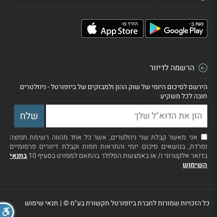
הרשמה לדיוור
הירשם לסיכום היומי של שוק ההון ולמבזקים של ביזפורטל - ניוזלטרים
חובה לכל משקיע
אני מאשר קבלת שני ניוזלטרים, אשר כל אחד מהווה רשימת תפוצה
נפרדת, בנושאים סיכום יומי והתראות חמות וקבלת דיוורים פרסומיים
בדואר אלקטרוני ו/ או באמצעות הסלולר בהתאם למפורט בסעיף 10
בתנאי
השימוש
כל הזכויות שמורות לחברת ביזפורטל תקשורת בע"מ ©
|
תנאי שימוש