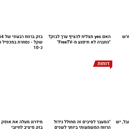
פרש
האם yes תצליח להציף ערך לבזק?
"החברה לא תיפגע מ-FreeTV"
שקל - נסחרת במכפיל ר
כ-10
דוחות
 תעלה ב-40% - אבל, יש
"המעבר לסיבים זה מחולל גידול
מידרוג מעלה את אופק ה
הרווח המשמעותי ביותר לשנים
בזק מיציב לחיובי