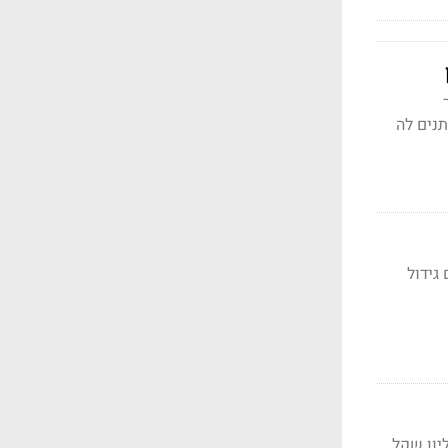
14; מספר
בברקליס נותנים לה
 וגם גידול
2. מיליארד שקל - גידול צנוע של 1.5%; הרווח המתואם - 322 מיליון שקל