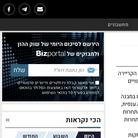
מחשבונים
הירשם לסיכום היומי של שוק ההון
ולמבזקים של
הקריירה
ויים
אני מאשר קבלת ניוזלטרים ודיוורים פרסומיים
בדואר אלקטרוני ו/או באמצעות הסלולר בהתאם
למפורט בסעיף 10 בתנאי השימוש
 במבנה
ענפית,
תחרות
הכי נקראות
תחרות
קות
היום
השבוע
החודש