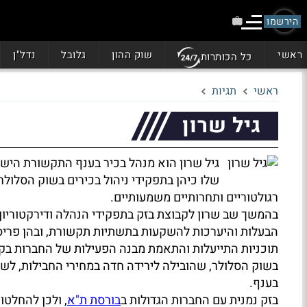
הירשמו
ראשי
שוק ההון
גלובל
נדל"ן
כל הכותרות
ראשי
תגיות
גיל שרון
גיל שרון הוא מנהל בכיר בענף התקשורת הישר
שלו כיהן בתפקידי ניהול בכירים בשוק הסלול
רגולטוריים ותחרותיים משמעותיים.
בהמשך שב שרון לקבוצת בזק בתפקידי הנהלה ודירקטוריון
הבעלות והיערכות להשקעות בתשתיות תקשורת, ובהן פריסת
תוכניות התייעלות והתאמת מבנה הפעילות של החברות בק
בשוק הסלולר, שהובילה לירידה חדה במחירי החבילות, לש
בענף.
בזק נמנית עם החברות הגדולות ב
בורסת ת"א
, ולכן להחלטו