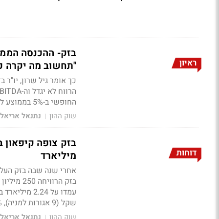
ראיון
"תחשוב מה יקרה כשנגיע ל-50% וגם %
כך אומר גיל שרון, יו"ר
החופשי ב-5% בממוצע לשנה. מתחילת השנה מניית בזק בירידה, האם המניה תחזור לעלות?
שוק ההון
נתנאל אריאל
|
דוחות
מיליארד
אחרי שנה שבה בזק העלת
שקל (9 אגורות למניה), 60% מהרווח
שוק ההון
נתנאל אריאל
|