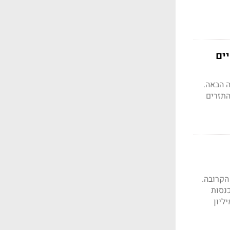
ופטיים
ה הבאה.
דיל את התזרים
הקרובה.
שקל (מתואם) ב-2022 כולה. ההכנסות
רבעון האחרון ו-8.8 מיליארד בשנה כולה. בזק תחלק דיבידנד של 246 מיליון