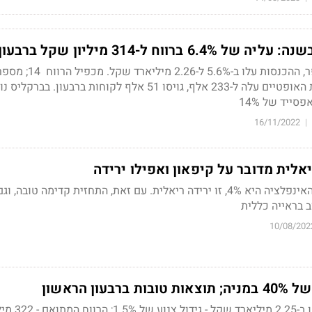
החברה ממשיכה להשתפר, ההכנסות עלו ב-5.6% ל-2.26 מיליארד שקל. מכפיל הרווח 
הלקוחות של בזק בסיבית האופטיים עלה ל-233 אלף, גויסו 51 אלף לקוחות ברבעון. 
16/11/2022
|
אלית מדובר על קיפאון ואפילו ירידה
להגדיל רווחים ב-2% כשהאינפלציה היא 4%, זו ירידה ריאלית. עם זאת, התחזית קדימה טובה,
ב בראייה כללית
10/08/202
עון הראשון
ההכנסות ברבעון הסתכמו ב-25