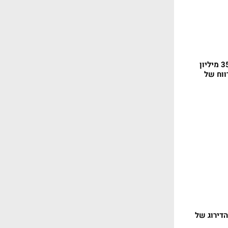
בזק ברווח רבעוני של 354 מיליון
ווח של
דירוג של