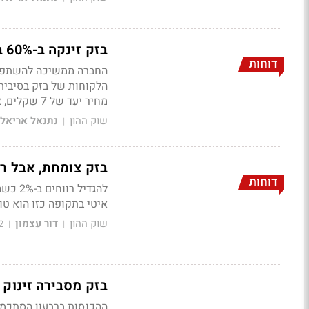
בזק זינקה ב-60% בשנה: עליה של 6.4% ברווח ל-314 מיליון שקל ברבעון
דוחות
מחיר יעד של 7 שקלים, אפסייד של 14%
שוק ההון
נתנאל אריאל
|
בזק צומחת, אבל רי
דוחות
איטי בתקופה כזו הוא טו
שוק ההון
דור עצמון
2
|
|
בזק מסבירה זינוק של 40% במניה; תוצאות טובות ברב