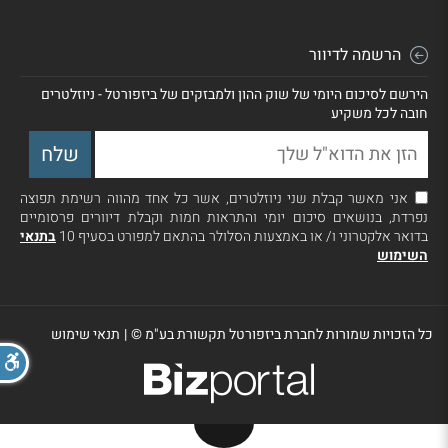
הרשמה לדיוור
הירשם לסיכום היומי של שוק ההון ולמבזקים של ביזפורטל - ניוזלטרים
חובה לכל משקיע
אני מאשר קבלת שני ניוזלטרים, אשר כל אחד מהווה רשימת תפוצה
נפרדת, בנושאים סיכום יומי והתראות חמות וקבלת דיוורים פרסומיים
בדואר אלקטרוני ו/ או באמצעות הסלולר בהתאם למפורט בסעיף 10
בתנאי
השימוש
כל הזכויות שמורות לחברת ביזפורטל תקשורת בע"מ ©
|
תנאי שימוש