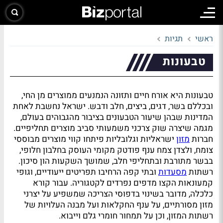
ראשי
תגיות
טבעונות
טבעונות היא אורח חיים ותזונה הנמנעים ממוצרים מן החי,
ובכללם בשר, דגים, ביצים, חלב ודבש. ישראל נחשבת לאחת
המדינות שבהן שיעור הטבעונים בציבור מהגבוהים בעולם,
מגמה שיצרה שוק צרכני משמעותי סביב מוצרים תחליפיים.
חברות
מזון
ישראליות וגלובליות פיתחו קווי מוצרים מבוססי
צומח, ולצדן צמח ענף פודטק מקומי העוסק בחלבון חלופי,
בבשר מתורבת ובתחליפי חלב, שמושך השקעות הון סיכון.
רשתות
מסעדות
ובתי קפה הרחיבו תפריטים ייעודיים, וגופי
קמעונאות הקצו מדפים נפרדים לקטגוריה. עבור קורא
כלכלה, מדובר בשינוי בדפוסי הצריכה שמשפיע על יצרני
מזון מסורתיים, על ענף החקלאות ועל מבנה העלויות של
רשתות המזון, וכן על תמחור חומרי גלם וייבוא.