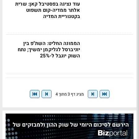
עוד נציגה בפסטיבל קאן: שרית
אלתר ממדיה-קום תשפוט
בקטגוריית המדיה
הממונה החליט: השת"פ בין
יוניברסל לגליקמן ימשיך; נתח
השוק יוגבל ל-25%
מציג דף 3 מתוך 4
הירשם לסיכום היומי של שוק ההון ולמבזקים של