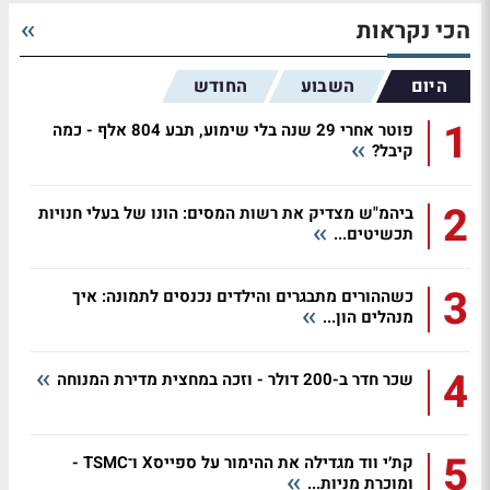
הכי נקראות
היום
השבוע
החודש
1
פוטר אחרי 29 שנה בלי שימוע, תבע 804 אלף - כמה
קיבל?
2
ביהמ"ש מצדיק את רשות המסים: הונו של בעלי חנויות
תכשיטים...
3
כשההורים מתבגרים והילדים נכנסים לתמונה: איך
מנהלים הון...
4
שכר חדר ב-200 דולר - וזכה במחצית מדירת המנוחה
5
קת׳י ווד מגדילה את ההימור על ספייסX ו־TSMC -
ומוכרת מניות...