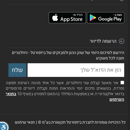
הרשמה לדיוור
הירשם לסיכום היומי של שוק ההון ולמבזקים של ביזפורטל - ניוזלטרים
חובה לכל משקיע
אני מאשר קבלת שני ניוזלטרים, אשר כל אחד מהווה רשימת תפוצה
נפרדת, בנושאים סיכום יומי והתראות חמות וקבלת דיוורים פרסומיים
בדואר אלקטרוני ו/ או באמצעות הסלולר בהתאם למפורט בסעיף 10
בתנאי
השימוש
כל הזכויות שמורות לחברת ביזפורטל תקשורת בע"מ ©
|
תנאי שימוש