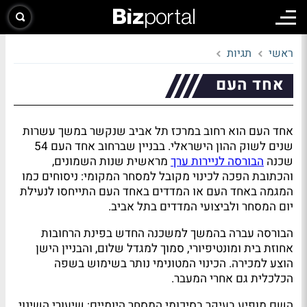
ראשי
תגיות
אחד העם
אחד העם הוא רחוב במרכז תל אביב שנקשר במשך עשרות
שנים לשוק ההון הישראלי. בבניין שברחוב אחד העם 54
שכנה
הבורסה לניירות ערך
מראשית שנות השמונים,
והכתובת הפכה לכינוי מקובל למסחר המקומי: ניסוחים כמו
המגמה באחד העם או המדדים באחד העם התייחסו לנעילת
יום המסחר ולביצועי המדדים בתל אביב.
הבורסה עברה בהמשך למשכנה החדש בפינת הרחובות
אחוזת בית ומונטיפיורי, סמוך למגדל שלום, והבניין הישן
הוצע למכירה. הכינוי המטונימי נותר בשימוש בשפה
הכלכלית גם אחרי המעבר.
השם מופיע בעיקר בסיכומי המסחר היומיים: שיעורי השינוי