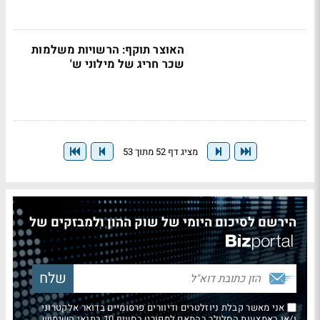
האוצר תוקף: הרשויות משלמות
שכר חריג של מילוני ש'
מציג דף 52 מתוך 53
הירשם לסיכום היומי של שוק ההון ולמבזקים של
אני מאשר קבלת ניוזלטרים ודיוורים פרסומיים בדואר אלקטרוני
ו/או באמצעות הסלולר בהתאם למפורט בסעיף 10 בתנאי השימוש