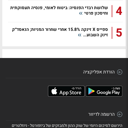
4
שלושת רבדי הפנסיה: ביטוח לאומי, פנסיה תעסוקתית
וחיסכון פרטי
5
ספייס X זינקה 15.8% אחרי שחרור המניות; הנאסד״ק
זינק השבוע...
הורדת אפליקציה
הרשמה לדיוור
הירשם לסיכום היומי של שוק ההון ולמבזקים של ביזפורטל - ניוזלטרים