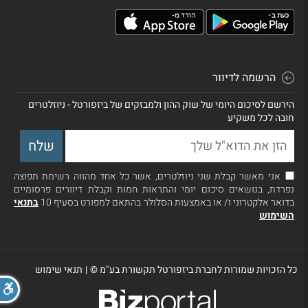
הרשמה לדיוור
הירשם לסיכום היומי של שוק ההון ולמבזקים של ביזפורטל - ניוזלטרים
חובה לכל משקיע
אני מאשר קבלת שני ניוזלטרים, אשר כל אחד מהווה רשימת תפוצה
נפרדת, בנושאים סיכום יומי והתראות חמות וקבלת דיוורים פרסומיים
בדואר אלקטרוני ו/ או באמצעות הסלולר בהתאם למפורט בסעיף 10
בתנאי
השימוש
כל הזכויות שמורות לחברת ביזפורטל תקשורת בע"מ ©
|
תנאי שימוש